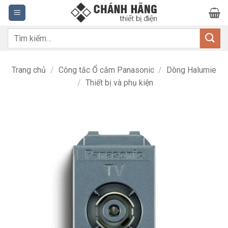
Bỏ
qua
nội
Tìm
dung
kiếm:
Trang chủ
/
Công tắc Ổ cắm Panasonic
/
Dòng Halumie
/
Thiết bị và phụ kiện