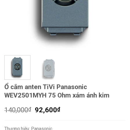
Ổ cắm anten TiVi Panasonic
WEV2501MYH 75 Ohm xám ánh kim
Giá
Giá
140,000
₫
92,600
₫
gốc
hiện
là:
tại
Thương hiệu: Panasonic