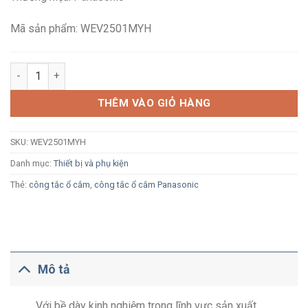
140,000₫.
là:
92,600₫.
Mã sản phẩm: WEV2501MYH
Ổ cắm anten TiVi Panasonic WEV2501MYH 75 Ohm xám ánh kim
THÊM VÀO GIỎ HÀNG
SKU:
WEV2501MYH
Danh mục:
Thiết bị và phụ kiện
Thẻ:
công tắc ổ cắm
,
công tắc ổ cắm Panasonic
Mô tả
Với bề dày kinh nghiệm trong lĩnh vực sản xuất