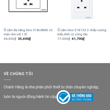
Ổ cắm đa năng Sino S18UAMX có
Ổ cắm Sino S1813S 3 chấu vuông
màn che với 1 lổ
kiểu Anh có công tắc
Giá
Giá
Giá
Giá
44,500
₫
35,400
₫
77,500
₫
61,700
₫
gốc
hiện
gốc
hiện
là:
tại
là:
tại
44,500₫.
là:
77,500₫.
là:
35,400₫.
61,700₫.
VỀ CHÚNG TÔI
Chánh Hãng là nhà phân phối thiết bị điện chuyên nghiệp,
luôn là người đồng hành tin cậy