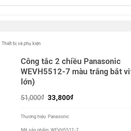
Thiết bị và phụ kiện
Công tắc 2 chiều Panasonic
WEVH5512-7 màu trắng bắt vit
lớn)
Giá
Giá
51,000
₫
33,800
₫
gốc
hiện
là:
tại
Thương hiệu: Panasonic
51,000₫.
là:
33,800₫.
Mã sản phẩm: WEVH5512-7