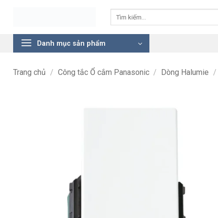
Bỏ
Tìm
qua
kiếm:
nội
dung
Danh mục sản phẩm
Trang chủ
/
Công tắc Ổ cắm Panasonic
/
Dòng Halumie
/