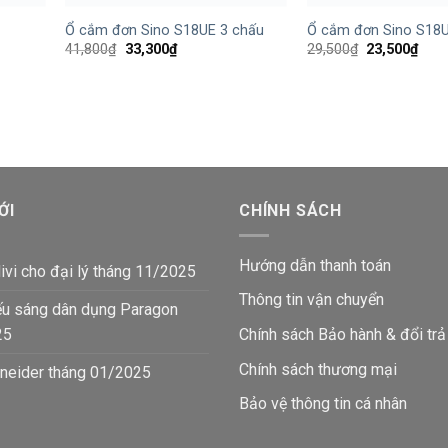
Ổ cắm đơn Sino S18UE 3 chấu
Ổ cắm đơn Sino S18U
Giá
Giá
Giá
Giá
41,800
₫
33,300
₫
29,500
₫
23,500
₫
gốc
hiện
gốc
hiện
là:
tại
là:
tại
41,800₫.
là:
29,500₫.
là:
33,300₫.
23,5
ỚI
CHÍNH SÁCH
Hướng dẫn thanh toán
ivi cho đại lý tháng 11/2025
Thông tin vận chuyển
ếu sáng dân dụng Paragon
25
Chính sách Bảo hành & đổi trả
Chính sách thương mại
neider tháng 01/2025
Bảo vệ thông tin
cá nhân