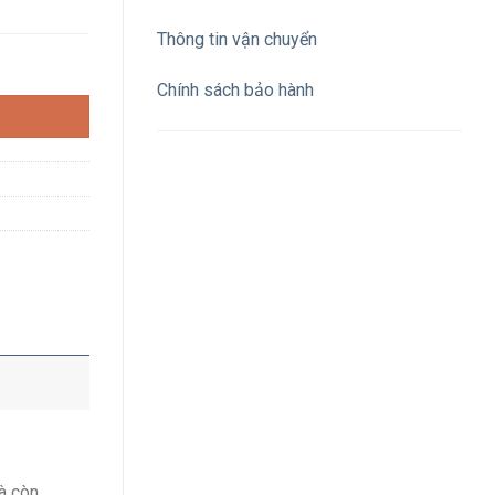
Thông tin vận chuyển
it (size lớn) số lượng
Chính sách bảo hành
à còn