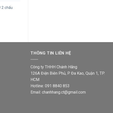
Ổ cắm đơn Sino S18UEX 3 chấu
Ổ cắm Sino S18
 2 chấu
với 1 lổ
ổ cắm đa năng 
Giá
Giá
Giá
44,500
₫
35,400
₫
57,000
₫
45,400
gốc
hiện
gốc
là:
tại
là:
00₫.
44,500₫.
là:
57,000
35,400₫.
THÔNG TIN LIÊN HỆ
Công ty THHH Chánh Hãng
126A Điện Biên Phủ, P. Đa Kao, Quận 1, TP.
HCM
Hotline: 091 8840 853
Email: chanhhang.ct@gmail.com