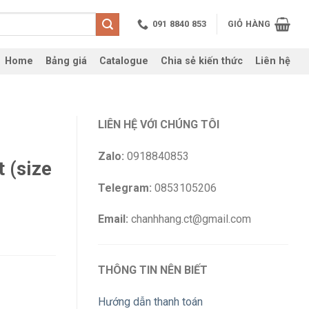
091 8840 853
GIỎ HÀNG
Home
Bảng giá
Catalogue
Chia sẻ kiến thức
Liên hệ
LIÊN HỆ VỚI CHÚNG TÔI
Zalo:
0918840853
 (size
Telegram:
0853105206
Email:
chanhhang.ct@gmail.com
THÔNG TIN NÊN BIẾT
Hướng dẫn thanh toán