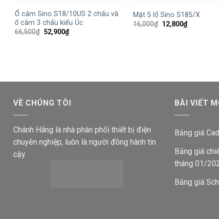
Ổ cắm Sino S18/10US 2 chấu và
Mặt 5 lổ Sino S185/X
ổ cắm 3 chấu kiểu Úc
Giá
Giá
16,000
₫
12,800
₫
gốc
hiện
Giá
Giá
66,500
₫
52,900
₫
là:
tại
gốc
hiện
16,000₫.
là:
là:
tại
12,800₫.
66,500₫.
là:
52,900₫.
VỀ CHÚNG TÔI
BÀI VIẾT M
Chánh Hãng là nhà phân phối thiết bị điện
Bảng giá Cad
chuyên nghiệp, luôn là người đồng hành tin
Bảng giá chi
cậy
tháng 01/20
Bảng giá Sch