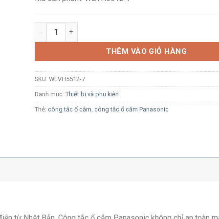
Công tắc 2 chiều Panasonic WEVH5512-7 màu trắng bắt v
THÊM VÀO GIỎ HÀNG
SKU:
WEVH5512-7
Danh mục:
Thiết bị và phụ kiện
Thẻ:
công tắc ổ cắm
,
công tắc ổ cắm Panasonic
ị điện từ Nhật Bản, Công tắc ổ cắm Panasonic không chỉ an toàn m