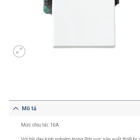
Mô tả
Mức chịu tải: 16A
Với bề dày kinh nghiệm trong lĩnh vực sản xuất thiết b