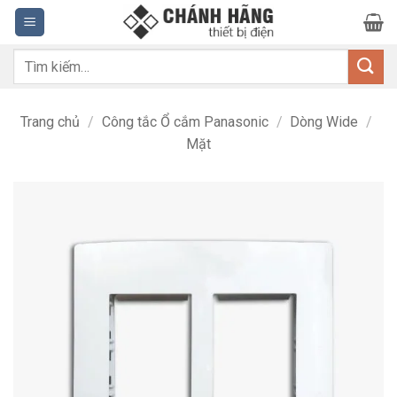
Bỏ
qua
nội
Tìm
dung
kiếm:
Trang chủ
/
Công tắc Ổ cắm Panasonic
/
Dòng Wide
/
Mặt