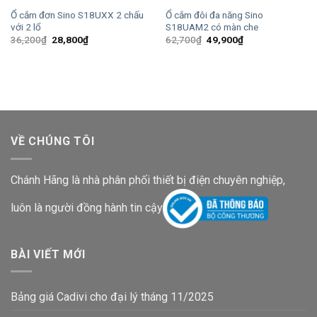
Ổ cắm đơn Sino S18UXX 2 chấu
Ổ cắm đôi đa năng Sino
với 2 lổ
S18UAM2 có màn che
Giá
Giá
Giá
Giá
36,200
₫
28,800
₫
62,700
₫
49,900
₫
gốc
hiện
gốc
hiện
là:
tại
là:
tại
36,200₫.
là:
62,700₫.
là:
28,800₫.
49,900₫.
VỀ CHÚNG TÔI
Chánh Hãng là nhà phân phối thiết bị điện chuyên nghiệp,
luôn là người đồng hành tin cậy
BÀI VIẾT MỚI
Bảng giá Cadivi cho đại lý tháng 11/2025