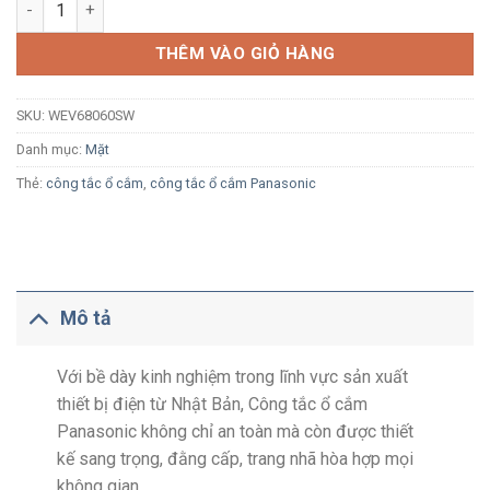
Mặt 6 thiết bị Panasonic Wide WEV68060SW màu trắng số lượn
THÊM VÀO GIỎ HÀNG
SKU:
WEV68060SW
Danh mục:
Mặt
Thẻ:
công tắc ổ cắm
,
công tắc ổ cắm Panasonic
Mô tả
Với bề dày kinh nghiệm trong lĩnh vực sản xuất
thiết bị điện từ Nhật Bản, Công tắc ổ cắm
Panasonic không chỉ an toàn mà còn được thiết
kế sang trọng, đằng cấp, trang nhã hòa hợp mọi
không gian