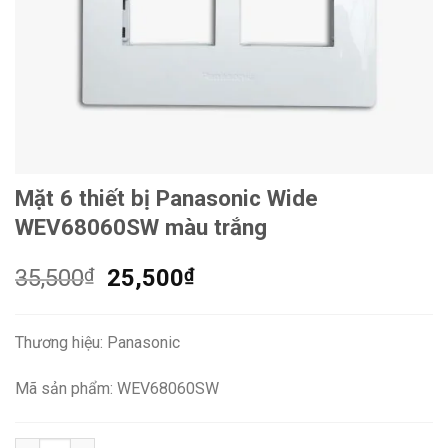
Mặt 6 thiết bị Panasonic Wide
WEV68060SW màu trắng
Giá
Giá
35,500
₫
25,500
₫
gốc
hiện
là:
tại
Thương hiệu: Panasonic
35,500₫.
là:
25,500₫.
Mã sản phẩm: WEV68060SW