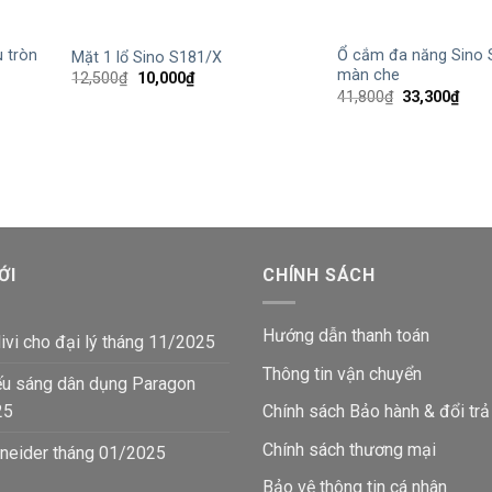
+
+
 tròn
Ổ cắm đa năng Sino
Mặt 1 lổ Sino S181/X
màn che
Giá
Giá
12,500
₫
10,000
₫
gốc
hiện
Giá
Giá
41,800
₫
33,300
₫
là:
tại
gốc
hiện
12,500₫.
là:
là:
tại
10,000₫.
41,800₫.
là:
33,3
ỚI
CHÍNH SÁCH
Hướng dẫn thanh toán
ivi cho đại lý tháng 11/2025
Thông tin vận chuyển
ếu sáng dân dụng Paragon
25
Chính sách Bảo hành & đổi trả
Chính sách thương mại
neider tháng 01/2025
Bảo vệ thông tin
cá nhân