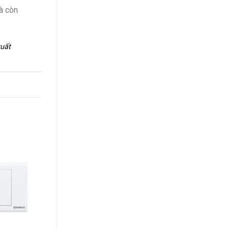
à còn
xuất