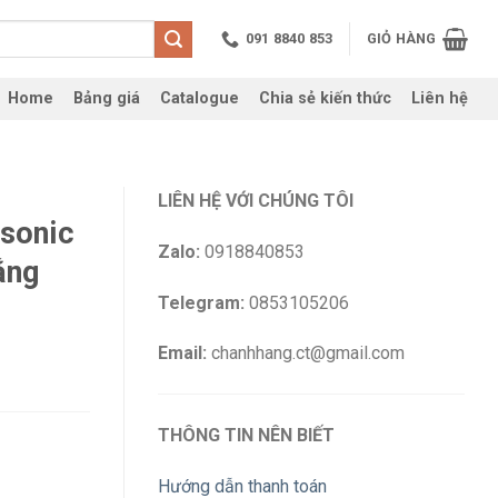
091 8840 853
GIỎ HÀNG
Home
Bảng giá
Catalogue
Chia sẻ kiến thức
Liên hệ
LIÊN HỆ VỚI CHÚNG TÔI
asonic
Zalo:
0918840853
ắng
Telegram:
0853105206
Email:
chanhhang.ct@gmail.com
THÔNG TIN NÊN BIẾT
Hướng dẫn thanh toán