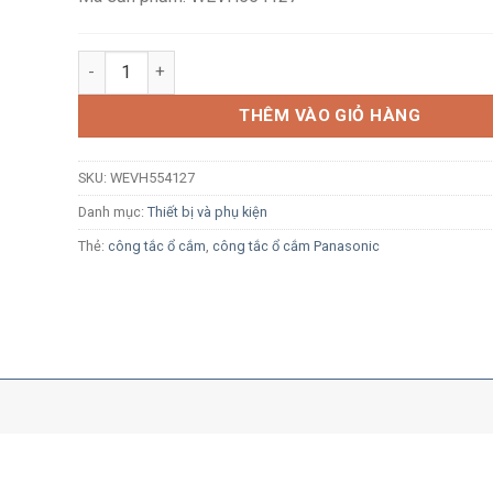
Công tắc 1 chiều loại đôi Panasonic WEVH554127 cỡ tru
THÊM VÀO GIỎ HÀNG
SKU:
WEVH554127
Danh mục:
Thiết bị và phụ kiện
Thẻ:
công tắc ổ cắm
,
công tắc ổ cắm Panasonic