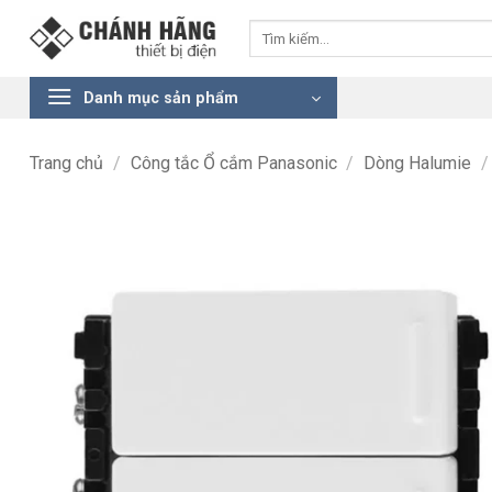
Bỏ
Tìm
qua
kiếm:
nội
dung
Danh mục sản phẩm
Trang chủ
/
Công tắc Ổ cắm Panasonic
/
Dòng Halumie
/