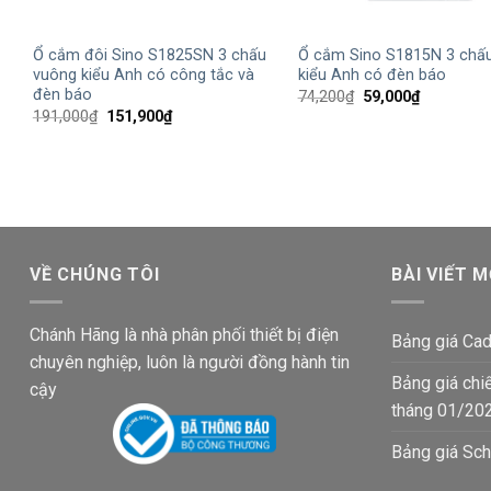
+
+
Ổ cắm đôi Sino S1825SN 3 chấu
Ổ cắm Sino S1815N 3 chấu
vuông kiểu Anh có công tắc và
kiểu Anh có đèn báo
đèn báo
Giá
Giá
74,200
₫
59,000
₫
gốc
hiện
Giá
Giá
191,000
₫
151,900
₫
là:
tại
gốc
hiện
74,200₫.
là:
là:
tại
59,000₫.
191,000₫.
là:
151,900₫.
VỀ CHÚNG TÔI
BÀI VIẾT M
Chánh Hãng là nhà phân phối thiết bị điện
Bảng giá Cad
chuyên nghiệp, luôn là người đồng hành tin
Bảng giá chi
cậy
tháng 01/20
Bảng giá Sch