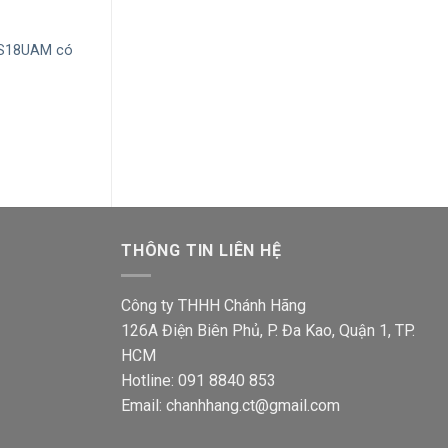
+
+
 S18UAM có
Ổ cắm đơn Sino S18UXX 2 chấu
Mặt 6 lổ Sino S
với 2 lổ
Giá
16,000
₫
12,800
gốc
Giá
Giá
36,200
₫
28,800
₫
là:
gốc
hiện
16,000
là:
tại
36,200₫.
là:
00₫.
28,800₫.
THÔNG TIN LIÊN HỆ
Công ty THHH Chánh Hãng
126A Điện Biên Phủ, P. Đa Kao, Quận 1, TP.
HCM
Hotline: 091 8840 853
Email: chanhhang.ct@gmail.com