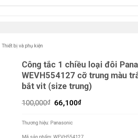
Thiết bị và phụ kiện
Công tắc 1 chiều loại đôi Pan
WEVH554127 cỡ trung màu tr
bắt vit (size trung)
Giá
Giá
100,000
₫
66,100
₫
gốc
hiện
là:
tại
Thương hiệu: Panasonic
100,000₫.
là:
66,100₫.
Mã sản phẩm: WEVH554127