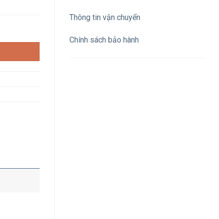
Thông tin vận chuyển
ng màu trắng bắt vit (size trung) số lượng
Chính sách bảo hành