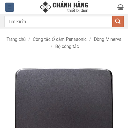
Bỏ
qua
nội
Tìm
dung
kiếm:
Trang chủ
/
Công tắc Ổ cắm Panasonic
/
Dòng Minerva
/
Bộ công tắc