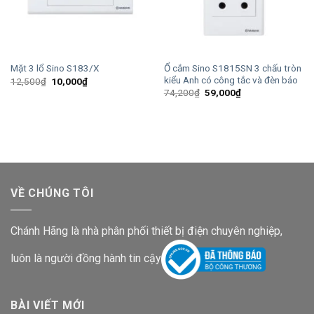
Ổ cắm Sino S1815SN 3 chấu tròn
Mặt 3 lổ Sino S183/X
kiểu Anh có công tắc và đèn báo
Giá
Giá
12,500
₫
10,000
₫
gốc
hiện
Giá
Giá
74,200
₫
59,000
₫
là:
tại
gốc
hiện
12,500₫.
là:
là:
tại
10,000₫.
74,200₫.
là:
59,000₫.
VỀ CHÚNG TÔI
Chánh Hãng là nhà phân phối thiết bị điện chuyên nghiệp,
luôn là người đồng hành tin cậy
BÀI VIẾT MỚI