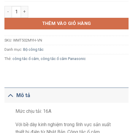
Công tắc đơn 2 chiều Panasonic Minerva WMT502MYH-VN xám
THÊM VÀO GIỎ HÀNG
SKU:
WMT502MYH-VN
Danh mục:
Bộ công tắc
Thẻ:
công tắc ổ cắm
,
công tắc ổ cắm Panasonic
Mô tả
Mức chịu tải: 16A
Với bề dày kinh nghiệm trong lĩnh vực sản xuất
thiết bị điện từ Nhật Bản, Công tắc ổ cắm