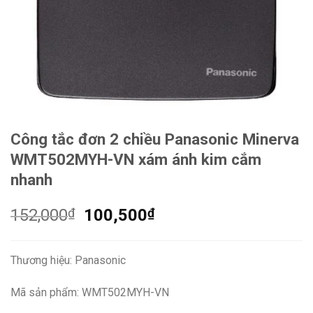
Công tắc đơn 2 chiều Panasonic Minerva
WMT502MYH-VN xám ánh kim cắm
nhanh
Giá
Giá
152,000
₫
100,500
₫
gốc
hiện
là:
tại
Thương hiệu: Panasonic
152,000₫.
là:
100,500₫.
Mã sản phẩm: WMT502MYH-VN