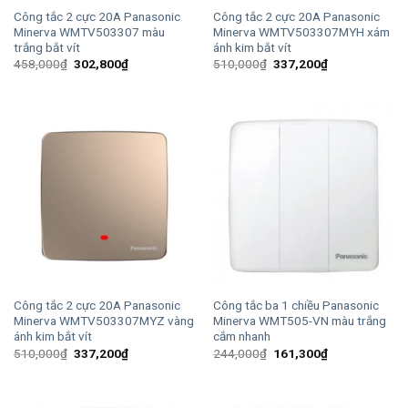
Công tắc 2 cực 20A Panasonic
Công tắc 2 cực 20A Panasonic
Minerva WMTV503307 màu
Minerva WMTV503307MYH xám
trắng bắt vít
ánh kim bắt vít
Giá
Giá
Giá
Giá
458,000
₫
302,800
₫
510,000
₫
337,200
₫
gốc
hiện
gốc
hiện
là:
tại
là:
tại
458,000₫.
là:
510,000₫.
là:
302,800₫.
337,200₫.
Công tắc 2 cực 20A Panasonic
Công tắc ba 1 chiều Panasonic
Minerva WMTV503307MYZ vàng
Minerva WMT505-VN màu trắng
ánh kim bắt vít
cắm nhanh
Giá
Giá
Giá
Giá
510,000
₫
337,200
₫
244,000
₫
161,300
₫
gốc
hiện
gốc
hiện
là:
tại
là:
tại
510,000₫.
là:
244,000₫.
là:
337,200₫.
161,300₫.