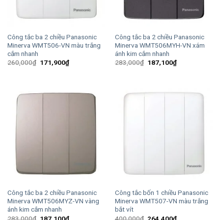
Công tắc ba 2 chiều Panasonic
Công tắc ba 2 chiều Panasonic
Minerva WMT506-VN màu trắng
Minerva WMT506MYH-VN xám
cắm nhanh
ánh kim cắm nhanh
Giá
Giá
Giá
Giá
260,000
₫
171,900
₫
283,000
₫
187,100
₫
gốc
hiện
gốc
hiện
là:
tại
là:
tại
260,000₫.
là:
283,000₫.
là:
171,900₫.
187,100₫.
Công tắc ba 2 chiều Panasonic
Công tắc bốn 1 chiều Panasonic
Minerva WMT506MYZ-VN vàng
Minerva WMT507-VN màu trắng
ánh kim cắm nhanh
bắt vít
Giá
Giá
Giá
Giá
283,000
₫
187,100
₫
400,000
₫
264,400
₫