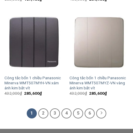
gốc
hiện
gốc
hiện
là:
tại
là:
tại
283,000₫.
là:
400,000₫.
là:
187,100₫.
264,400₫.
Công tắc bốn 1 chiều Panasonic
Công tắc bốn 1 chiều Panasonic
Minerva WMT507MYH-VN xám
Minerva WMT507MYZ-VN vàng
ánh kim bắt vít
ánh kim bắt vít
Giá
Giá
Giá
Giá
432,000
₫
285,600
₫
432,000
₫
285,600
₫
gốc
hiện
gốc
hiện
là:
tại
là:
tại
432,000₫.
là:
432,000₫.
là:
285,600₫.
285,600₫.
1
2
3
4
5
6