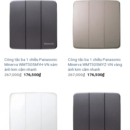
Công tắc ba 1 chiều Panasonic
Công tắc ba 1 chiều Panasonic
Minerva WMT505MYH-VN xám
Minerva WMT505MYZ-VN vàng
ánh kim cắm nhanh
ánh kim cắm nhanh
Giá
Giá
Giá
Giá
267,000
₫
176,500
₫
267,000
₫
176,500
₫
gốc
hiện
gốc
hiện
là:
tại
là:
tại
267,000₫.
là:
267,000₫.
là:
176,500₫.
176,500₫.