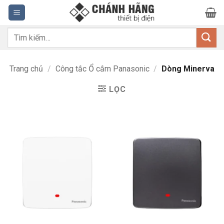
Bỏ
qua
nội
Tìm
dung
kiếm:
Trang chủ
/
Công tắc Ổ cắm Panasonic
/
Dòng Minerva
LỌC