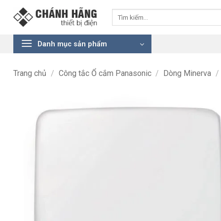
Bỏ
Tìm
qua
kiếm:
nội
dung
Danh mục sản phẩm
Trang chủ
/
Công tắc Ổ cắm Panasonic
/
Dòng Minerva
/