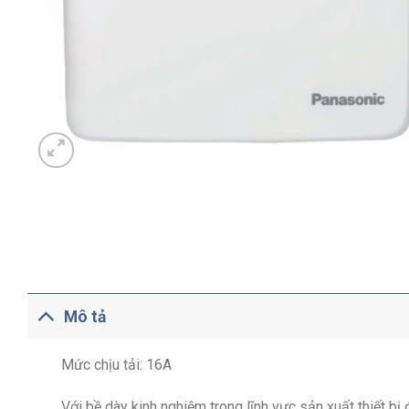
Mô tả
Mức chịu tải: 16A
Với bề dày kinh nghiệm trong lĩnh vực sản xuất thiết b