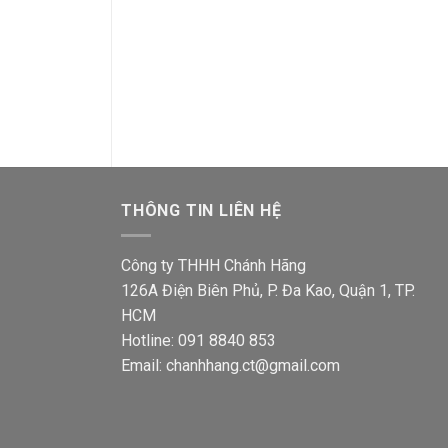
Ổ cắm đôi Sino
Mặt 6 lổ Sino S186/X
với 2 lổ
Giá
Giá
16,000
₫
12,800
₫
gốc
hiện
Giá
43,500
₫
34,600
là:
tại
gốc
16,000₫.
là:
là:
00₫.
12,800₫.
43,500
THÔNG TIN LIÊN HỆ
Công ty THHH Chánh Hãng
126A Điện Biên Phủ, P. Đa Kao, Quận 1, TP.
HCM
Hotline: 091 8840 853
Email: chanhhang.ct@gmail.com