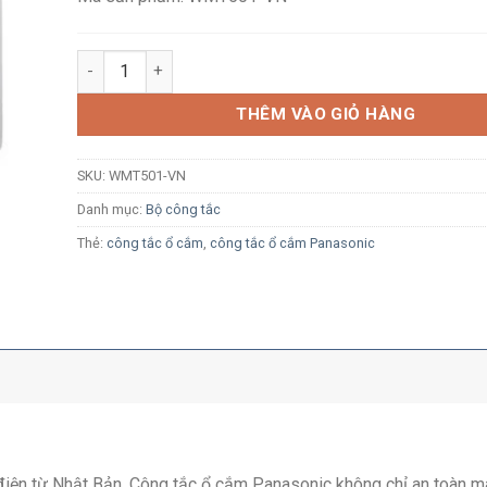
Công tắc đơn 1 chiều Panasonic Minerva WMT501-VN 
THÊM VÀO GIỎ HÀNG
SKU:
WMT501-VN
Danh mục:
Bộ công tắc
Thẻ:
công tắc ổ cắm
,
công tắc ổ cắm Panasonic
ị điện từ Nhật Bản, Công tắc ổ cắm Panasonic không chỉ an toàn m