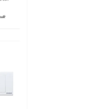
xuất
+
+