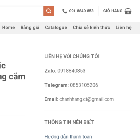
091 8840 853
GIỎ HÀNG
Home
Bảng giá
Catalogue
Chia sẻ kiến thức
Liên hệ
LIÊN HỆ VỚI CHÚNG TÔI
ic
Zalo:
0918840853
ng cắm
Telegram:
0853105206
Email:
chanhhang.ct@gmail.com
THÔNG TIN NÊN BIẾT
Hướng dẫn thanh toán