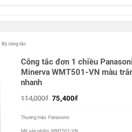
Bộ công tắc
Công tắc đơn 1 chiều Panason
Minerva WMT501-VN màu trắ
nhanh
Giá
Giá
114,000
₫
75,400
₫
gốc
hiện
là:
tại
Thương hiệu: Panasonic
114,000₫.
là:
75,400₫.
Mã sản phẩm: WMT501-VN