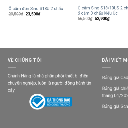
Ổ cắm Sino S18/10US 2 ch
Ổ cắm đơn Sino S18U 2 chấu
ổ cắm 3 chấu kiểu Úc
Giá
Giá
29,500
₫
23,500
₫
gốc
hiện
Giá
Giá
66,500
₫
52,900
₫
là:
tại
gốc
hiện
29,500₫.
là:
là:
tại
23,500₫.
66,500₫.
là:
52,900₫.
VỀ CHÚNG TÔI
BÀI VIẾT M
Chánh Hãng là nhà phân phối thiết bị điện
Bảng giá Cad
chuyên nghiệp, luôn là người đồng hành tin
Bảng giá chi
cậy
tháng 01/20
Bảng giá Sch