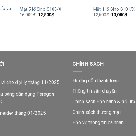
ấu và
Mặt 5 lổ Sino S185/X
Mặt 1 lổ Sino S181/X
Giá
Giá
Giá
Giá
16,000
₫
12,800
₫
12,500
₫
10,000
₫
gốc
hiện
gốc
hiện
là:
tại
là:
tại
16,000₫.
là:
12,500₫.
là:
12,800₫.
10,0
ỚI
CHÍNH SÁCH
Hướng dẫn thanh toán
ivi cho đại lý tháng 11/2025
Thông tin vận chuyển
ếu sáng dân dụng Paragon
25
Chính sách Bảo hành & đổi trả
Chính sách thương mại
neider tháng 01/2025
Bảo vệ thông tin
cá nhân