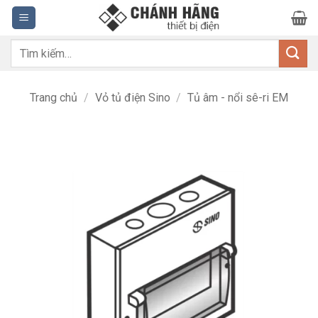
Bỏ
qua
nội
Tìm
dung
kiếm:
Trang chủ
/
Vỏ tủ điện Sino
/
Tủ âm - nổi sê-ri EM