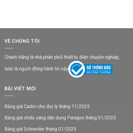
là:
tại
là:
tại
708,800₫.
là:
790,900₫.
là:
460,800₫.
514,100₫.
VỀ CHÚNG TÔI
Chánh Hãng là nhà phân phối thiết bị điện chuyên nghiệp,
luôn là người đồng hành tin cậy
BÀI VIẾT MỚI
Bảng giá Cadivi cho đại lý tháng 11/2025
Bảng giá chiếu sáng dân dụng Paragon tháng 01/2025
Bảng giá Schneider tháng 01/2025