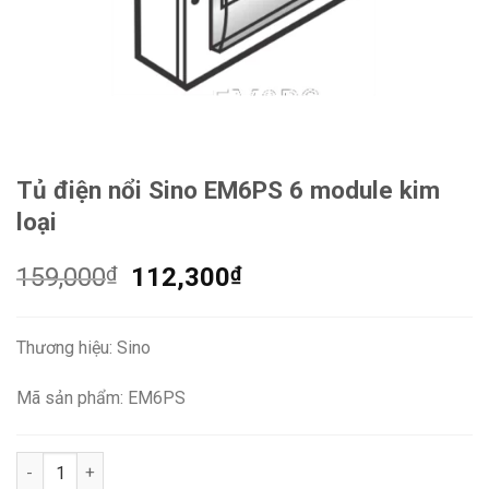
Tủ điện nổi Sino EM6PS 6 module kim
loại
Giá
Giá
159,000
₫
112,300
₫
gốc
hiện
là:
tại
Thương hiệu: Sino
159,000₫.
là:
112,300₫.
Mã sản phẩm: EM6PS
Tủ điện nổi Sino EM6PS 6 module kim loại số lượng