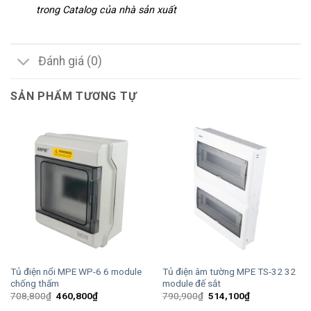
trong Catalog của nhà sản xuất
Đánh giá (0)
SẢN PHẨM TƯƠNG TỰ
Tủ điện nổi MPE WP-6 6 module
Tủ điện âm tường MPE TS-32 32
chống thấm
module đế sắt
Giá
Giá
Giá
Giá
708,800
₫
460,800
₫
790,900
₫
514,100
₫
gốc
hiện
gốc
hiện