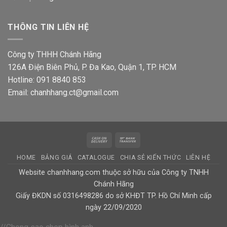
THÔNG TIN LIÊN HỆ
Công ty THHH Chánh Hãng
126A Điện Biên Phủ, P. Đa Kao, Quận 1, TP. HCM
Hotline: 091 8840 853
Email: chanhhang.ct@gmail.com
Cash
Bank
On
Transfer
HOME
BẢNG GIÁ
CATALOGUE
CHIA SẺ KIẾN THỨC
LIÊN HỆ
Delivery
Website chanhhang.com thuộc sở hữu của Công ty TNHH
Chánh Hãng
Giấy ĐKDN số 0316498286 do sở KHĐT TP. Hồ Chí Minh cấp
ngày 22/09/2020