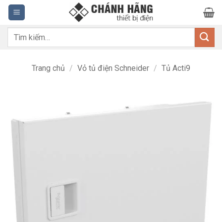
Bỏ
qua
nội
Tìm
dung
kiếm:
Trang chủ
/
Vỏ tủ điện Schneider
/
Tủ Acti9