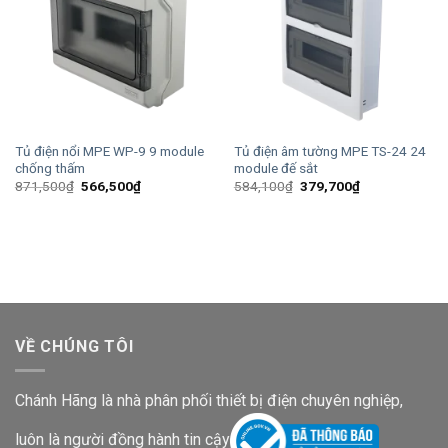
Tủ điện nổi MPE WP-9 9 module
Tủ điện âm tường MPE TS-24 24
chống thấm
module đế sắt
Giá
Giá
Giá
Giá
871,500
₫
566,500
₫
584,100
₫
379,700
₫
gốc
hiện
gốc
hiện
là:
tại
là:
tại
871,500₫.
là:
584,100₫.
là:
566,500₫.
379,700₫.
VỀ CHÚNG TÔI
Chánh Hãng là nhà phân phối thiết bị điện chuyên nghiệp,
luôn là người đồng hành tin cậy