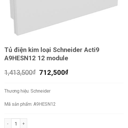
Tủ điện kim loại Schneider Acti9
A9HESN12 12 module
Giá
Giá
1,413,500
₫
712,500
₫
gốc
hiện
là:
tại
Thương hiệu: Schneider
1,413,500₫.
là:
712,500₫.
Mã sản phẩm: A9HESN12
Tủ điện kim loại Schneider Acti9 A9HESN12 12 module số lượn