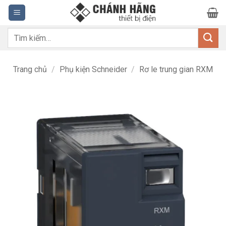
Bỏ
qua
nội
Tìm
dung
kiếm:
Trang chủ
/
Phụ kiện Schneider
/
Rơ le trung gian RXM