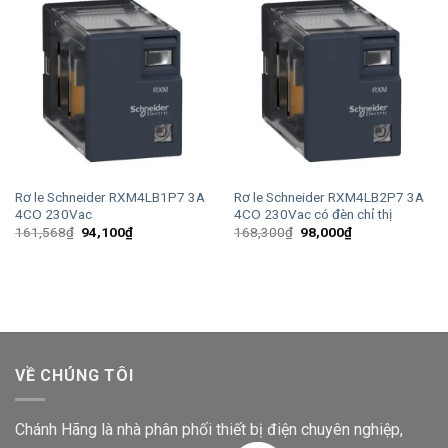
Rơ le Schneider RXM4LB1P7 3A
Rơ le Schneider RXM4LB2P7 3A
4CO 230Vac
4CO 230Vac có đèn chỉ thị
Giá
Giá
Giá
Giá
161,568
₫
94,100
₫
168,300
₫
98,000
₫
gốc
hiện
gốc
hiện
là:
tại
là:
tại
161,568₫.
là:
168,300₫.
là:
94,100₫.
98,000₫.
VỀ CHÚNG TÔI
Chánh Hãng là nhà phân phối thiết bị điện chuyên nghiệp,