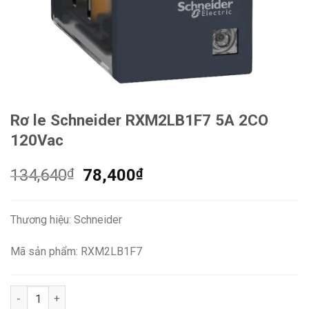
Rơ le Schneider RXM2LB1F7 5A 2CO
120Vac
Giá
Giá
134,640
₫
78,400
₫
gốc
hiện
là:
tại
Thương hiệu: Schneider
134,640₫.
là:
78,400₫.
Mã sản phẩm: RXM2LB1F7
Rơ le Schneider RXM2LB1F7 5A 2CO 120Vac số lượng