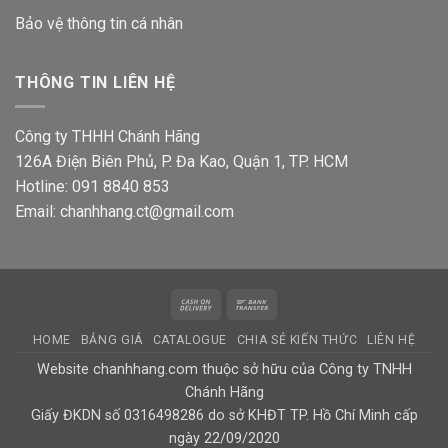
Bảo vệ thông tin
cá nhân
THÔNG TIN LIÊN HỆ
Công ty THHH Chánh Hãng
126A Điện Biên Phủ, P. Đa Kao, Quận 1, TP. HCM
Hotline: 091 8840 853
Email: chanhhang.ct@gmail.com
Cash
Bank
On
Transfer
HOME
BẢNG GIÁ
CATALOGUE
CHIA SẺ KIẾN THỨC
LIÊN HỆ
Delivery
Website chanhhang.com thuộc sở hữu của Công ty TNHH
Chánh Hãng
Giấy ĐKDN số 0316498286 do sở KHĐT TP. Hồ Chí Minh cấp
ngày 22/09/2020