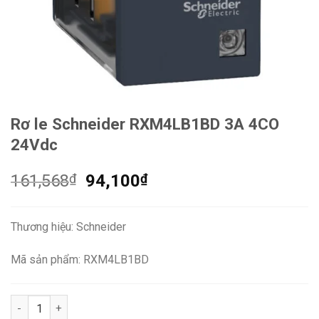
Rơ le Schneider RXM4LB1BD 3A 4CO
24Vdc
Giá
Giá
161,568
₫
94,100
₫
gốc
hiện
là:
tại
Thương hiệu: Schneider
161,568₫.
là:
94,100₫.
Mã sản phẩm: RXM4LB1BD
Rơ le Schneider RXM4LB1BD 3A 4CO 24Vdc số lượng