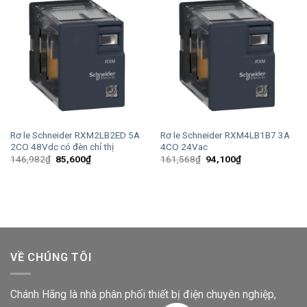
Rơ le Schneider RXM2LB2ED 5A
Rơ le Schneider RXM4LB1B7 3A
2CO 48Vdc có đèn chỉ thị
4CO 24Vac
Giá
Giá
Giá
Giá
146,982
₫
85,600
₫
161,568
₫
94,100
₫
gốc
hiện
gốc
hiện
là:
tại
là:
tại
146,982₫.
là:
161,568₫.
là:
85,600₫.
94,100₫.
VỀ CHÚNG TÔI
Chánh Hãng là nhà phân phối thiết bị điện chuyên nghiệp,