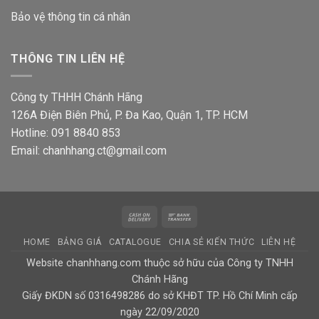
Bảo vệ thông tin
cá nhân
THÔNG TIN LIÊN HỆ
Công ty THHH Chánh Hãng
126A Điện Biên Phủ, P. Đa Kao, Quận 1, TP. HCM
Hotline: 091 8840 853
Email: chanhhang.ct@gmail.com
Cash
Bank
On
Transfer
HOME
BẢNG GIÁ
CATALOGUE
CHIA SẺ KIẾN THỨC
LIÊN HỆ
Delivery
Website chanhhang.com thuộc sở hữu của Công ty TNHH
Chánh Hãng
Giấy ĐKDN số 0316498286 do sở KHĐT TP. Hồ Chí Minh cấp
ngày 22/09/2020