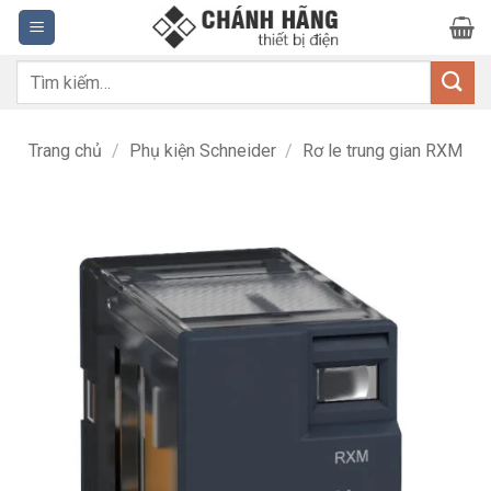
Bỏ
qua
nội
Tìm
dung
kiếm:
Trang chủ
/
Phụ kiện Schneider
/
Rơ le trung gian RXM