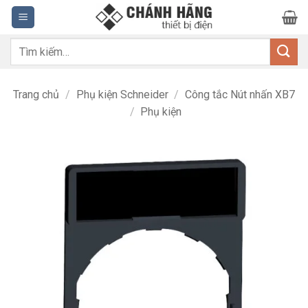
Bỏ
qua
nội
Tìm
dung
kiếm:
Trang chủ
/
Phụ kiện Schneider
/
Công tắc Nút nhấn XB7
/
Phụ kiện