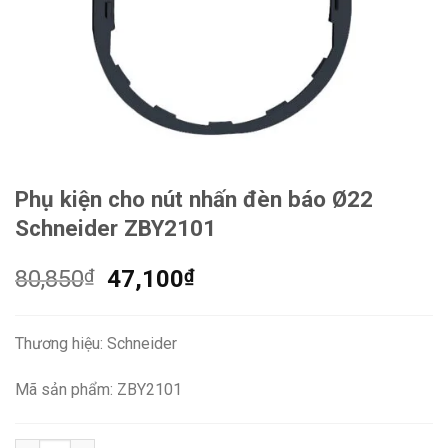
Phụ kiện cho nút nhấn đèn báo Ø22
Schneider ZBY2101
Giá
Giá
80,850
₫
47,100
₫
gốc
hiện
là:
tại
Thương hiệu: Schneider
80,850₫.
là:
47,100₫.
Mã sản phẩm: ZBY2101