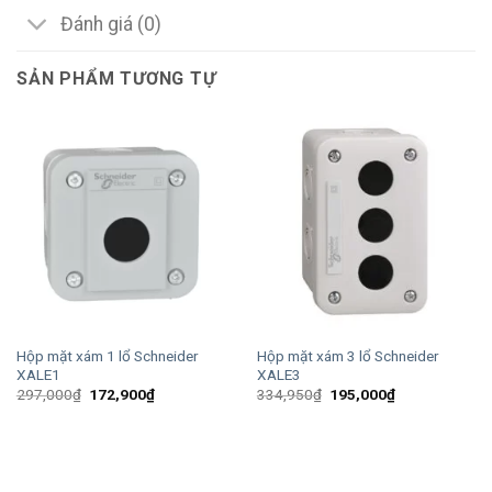
Đánh giá (0)
SẢN PHẨM TƯƠNG TỰ
Hộp mặt xám 1 lổ Schneider
Hộp mặt xám 3 lổ Schneider
XALE1
XALE3
Giá
Giá
Giá
Giá
297,000
₫
172,900
₫
334,950
₫
195,000
₫
gốc
hiện
gốc
hiện
là:
tại
là:
tại
297,000₫.
là:
334,950₫.
là:
172,900₫.
195,000₫.