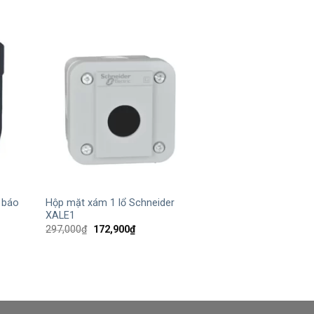
+
 báo
Hộp mặt xám 1 lổ Schneider
XALE1
Giá
Giá
297,000
₫
172,900
₫
gốc
hiện
là:
tại
297,000₫.
là:
172,900₫.