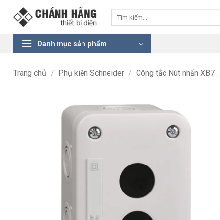
Bỏ
Tìm
qua
kiếm:
nội
dung
Danh mục sản phẩm
Trang chủ
/
Phụ kiện Schneider
/
Công tắc Nút nhấn XB7