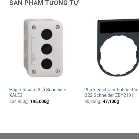
SẢN PHẨM TƯƠNG TỰ
+
+
Hộp mặt xám 3 lổ Schneider
Phụ kiện cho nút nhấn đèn
XALE3
Ø22 Schneider ZBY2101
Giá
Giá
Giá
Giá
334,950
₫
195,000
₫
80,850
₫
47,100
₫
gốc
hiện
gốc
hiện
là:
tại
là:
tại
334,950₫.
là:
80,850₫.
là:
195,000₫.
47,100₫.