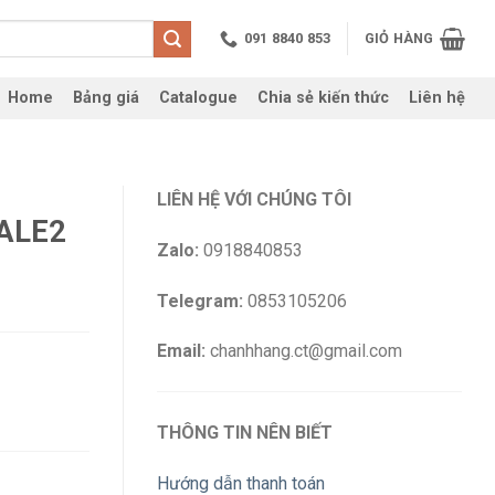
091 8840 853
GIỎ HÀNG
Home
Bảng giá
Catalogue
Chia sẻ kiến thức
Liên hệ
LIÊN HỆ VỚI CHÚNG TÔI
XALE2
Zalo:
0918840853
Telegram:
0853105206
Email:
chanhhang.ct@gmail.com
THÔNG TIN NÊN BIẾT
Hướng dẫn thanh toán