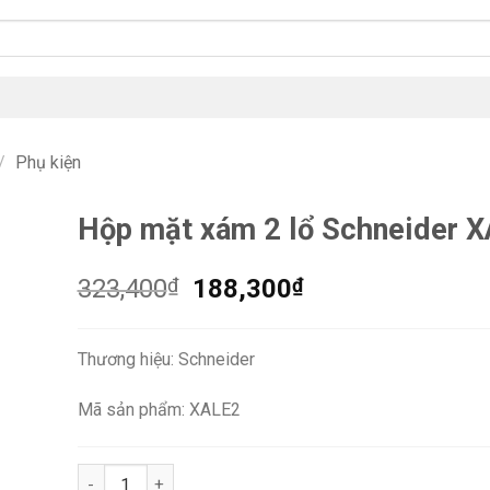
/
Phụ kiện
Hộp mặt xám 2 lổ Schneider 
Giá
Giá
323,400
₫
188,300
₫
gốc
hiện
là:
tại
Thương hiệu: Schneider
323,400₫.
là:
188,300₫.
Mã sản phẩm: XALE2
Hộp mặt xám 2 lổ Schneider XALE2 số lượng