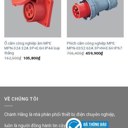
Ổ cắm công nghiệp âm MPE
Phích cắm công nghiệp MPE
MPN-324 32A 3P+E 6H IP44 loại
MPN-0352 63A 3P+N+E 6H IP67
thẳng
Giá
Giá
706,400
₫
459,900
₫
gốc
hiện
Giá
Giá
162,500
₫
105,800
₫
là:
tại
gốc
hiện
706,400₫.
là:
là:
tại
459,900₫.
162,500₫.
là:
105,800₫.
VỀ CHÚNG TÔI
Chánh Hãng là nhà phân phối thiết bị điện chuyên nghiệp,
luôn là người đồng hành tin cậy