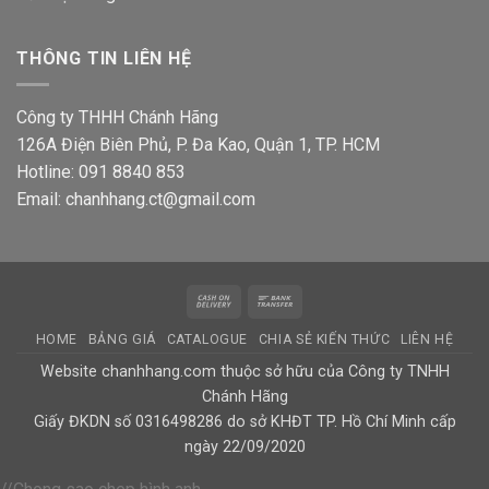
THÔNG TIN LIÊN HỆ
Công ty THHH Chánh Hãng
126A Điện Biên Phủ, P. Đa Kao, Quận 1, TP. HCM
Hotline: 091 8840 853
Email: chanhhang.ct@gmail.com
Cash
Bank
On
Transfer
HOME
BẢNG GIÁ
CATALOGUE
CHIA SẺ KIẾN THỨC
LIÊN HỆ
Delivery
Website chanhhang.com thuộc sở hữu của Công ty TNHH
Chánh Hãng
Giấy ĐKDN số 0316498286 do sở KHĐT TP. Hồ Chí Minh cấp
ngày 22/09/2020