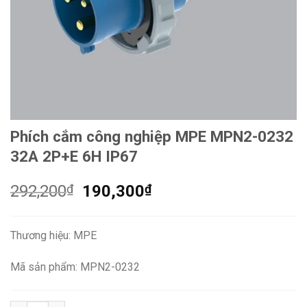
Phích cắm công nghiệp MPE MPN2-0232
32A 2P+E 6H IP67
Giá
Giá
292,200
₫
190,300
₫
gốc
hiện
là:
tại
Thương hiệu: MPE
292,200₫.
là:
190,300₫.
Mã sản phẩm: MPN2-0232