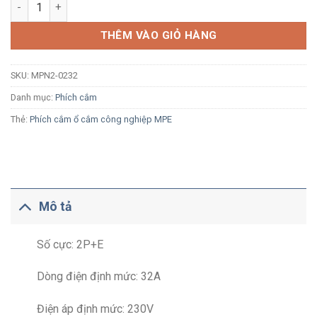
Phích cắm công nghiệp MPE MPN2-0232 32A 2P+E 6H IP67 số 
THÊM VÀO GIỎ HÀNG
SKU:
MPN2-0232
Danh mục:
Phích cắm
Thẻ:
Phích cắm ổ cắm công nghiệp MPE
Mô tả
Số cực: 2P+E
Dòng điện định mức: 32A
Điện áp định mức: 230V