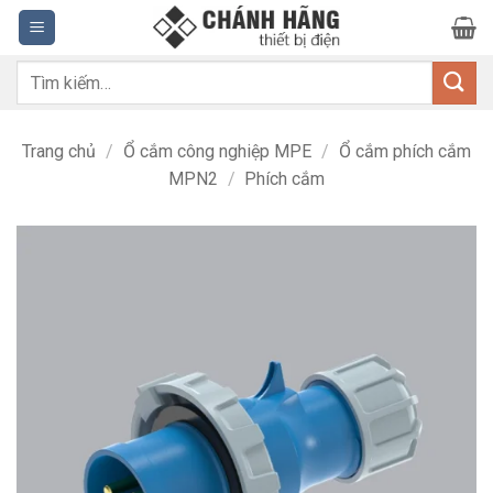
Bỏ
qua
nội
Tìm
dung
kiếm:
Trang chủ
/
Ổ cắm công nghiệp MPE
/
Ổ cắm phích cắm
MPN2
/
Phích cắm