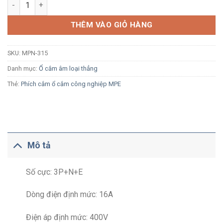
Ổ cắm công nghiệp âm MPE MPN-315 16A 3P+N+E 6H IP44 loại 
THÊM VÀO GIỎ HÀNG
SKU:
MPN-315
Danh mục:
Ổ cắm âm loại thẳng
Thẻ:
Phích cắm ổ cắm công nghiệp MPE
Mô tả
Số cực: 3P+N+E
Dòng điện định mức: 16A
Điện áp định mức: 400V