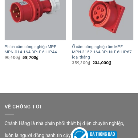
Phích cắm công nghiệp MPE
Ổ cắm công nghiệp âm MPE
MPN-014 16A 3P+E 6H IP44
MPN-3152 16A 3P+N+E 6H IP67
loại thẳng
Giá
Giá
90,100
₫
58,700
₫
gốc
hiện
Giá
Giá
359,300
₫
234,000
₫
là:
tại
gốc
hiện
90,100₫.
là:
là:
tại
58,700₫.
359,300₫.
là:
234,000₫.
VỀ CHÚNG TÔI
Chánh Hãng là nhà phân phối thiết bị điện chuyên nghiệp,
luôn là người đồng hành tin cậy