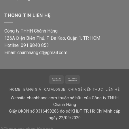
THÔNG TIN LIÊN HỆ
Công ty THHH Chánh Hãng
126A Điện Biên Phủ, P. Đa Kao, Quận 1, TP. HCM
Hotline: 091 8840 853
Email: chanhhang.ct@gmail.com
Cash
Bank
On
Transfer
HOME
BẢNG GIÁ
CATALOGUE
CHIA SẺ KIẾN THỨC
LIÊN HỆ
Delivery
Website chanhhang.com thuộc sở hữu của Công ty TNHH
Chánh Hãng
Giấy ĐKDN số 0316498286 do sở KHĐT TP. Hồ Chí Minh cấp
ngày 22/09/2020