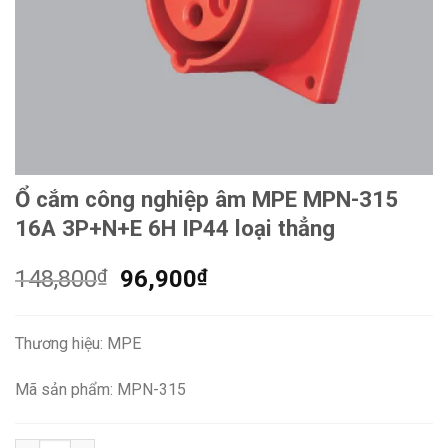
Ổ cắm công nghiệp âm MPE MPN-315
16A 3P+N+E 6H IP44 loại thẳng
Giá
Giá
148,800
₫
96,900
₫
gốc
hiện
là:
tại
Thương hiệu: MPE
148,800₫.
là:
96,900₫.
Mã sản phẩm: MPN-315