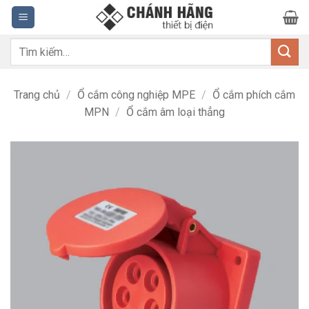
Bỏ
qua
nội
Tìm
dung
kiếm:
Trang chủ
/
Ổ cắm công nghiệp MPE
/
Ổ cắm phích cắm
MPN
/
Ổ cắm âm loại thẳng