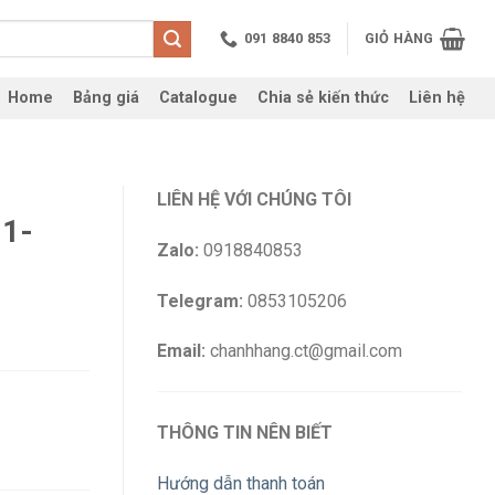
091 8840 853
GIỎ HÀNG
Home
Bảng giá
Catalogue
Chia sẻ kiến thức
Liên hệ
LIÊN HỆ VỚI CHÚNG TÔI
81-
Zalo:
0918840853
Telegram:
0853105206
Email:
chanhhang.ct@gmail.com
THÔNG TIN NÊN BIẾT
Hướng dẫn thanh toán