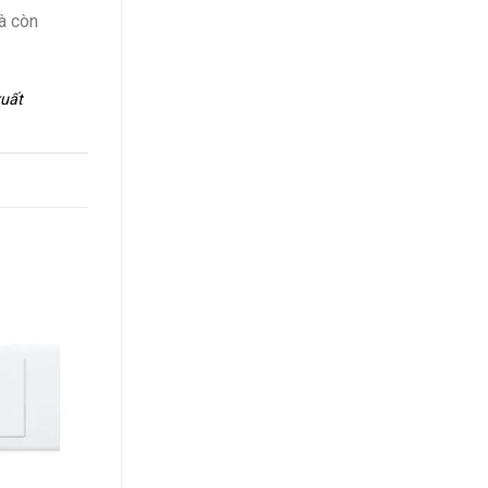
à còn
xuất