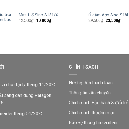
+
+
u tròn
Mặt 1 lổ Sino S181/X
Ổ cắm đơn Sino S18U
èn báo
Giá
Giá
Giá
Giá
12,500
₫
10,000
₫
29,500
₫
23,500
₫
gốc
hiện
gốc
hiện
là:
tại
là:
tại
12,500₫.
là:
29,500₫.
là:
10,000₫.
23,5
ỚI
CHÍNH SÁCH
Hướng dẫn thanh toán
ivi cho đại lý tháng 11/2025
Thông tin vận chuyển
ếu sáng dân dụng Paragon
25
Chính sách Bảo hành & đổi trả
Chính sách thương mại
neider tháng 01/2025
Bảo vệ thông tin
cá nhân