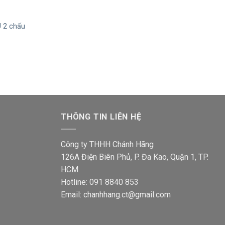
+
+
Ổ cắm Sino S18/10US 2 chấu và
Ổ cắm đơn Sino
 2 chấu
ổ cắm 3 chấu kiểu Úc
với 2 lổ
Giá
Giá
Giá
66,500
₫
52,900
₫
44,500
₫
35,400
gốc
hiện
gốc
là:
tại
là:
00₫.
66,500₫.
là:
44,500
52,900₫.
THÔNG TIN LIÊN HỆ
Công ty THHH Chánh Hãng
126A Điện Biên Phủ, P. Đa Kao, Quận 1, TP.
HCM
Hotline: 091 8840 853
Email: chanhhang.ct@gmail.com