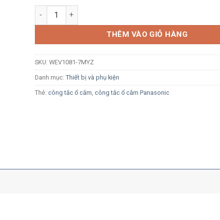
Ổ cắm đơn Panasonic WEV1081-7MYZ vàng ánh kim bắt 
THÊM VÀO GIỎ HÀNG
SKU:
WEV1081-7MYZ
Danh mục:
Thiết bị và phụ kiện
Thẻ:
công tắc ổ cắm
,
công tắc ổ cắm Panasonic