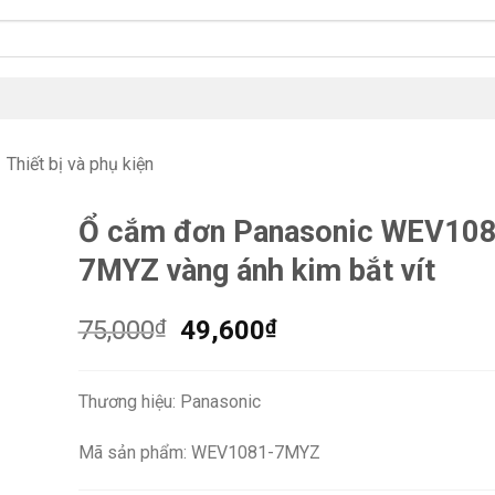
Thiết bị và phụ kiện
Ổ cắm đơn Panasonic WEV10
7MYZ vàng ánh kim bắt vít
Giá
Giá
75,000
₫
49,600
₫
gốc
hiện
là:
tại
Thương hiệu: Panasonic
75,000₫.
là:
49,600₫.
Mã sản phẩm: WEV1081-7MYZ