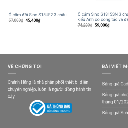
+
+
Ổ cắm Sino S1815SN 3 chấ
Ổ cắm đôi Sino S18UE2 3 chấu
kiểu Anh có công tắc và đ
Giá
Giá
57,000
₫
45,400
₫
gốc
hiện
Giá
Giá
74,200
₫
59,000
₫
là:
tại
gốc
hiện
57,000₫.
là:
là:
tại
45,400₫.
74,200₫.
là:
59,000₫.
VỀ CHÚNG TÔI
BÀI VIẾT M
Chánh Hãng là nhà phân phối thiết bị điện
Bảng giá Cad
chuyên nghiệp, luôn là người đồng hành tin
Bảng giá chi
cậy
tháng 01/20
Bảng giá Sch