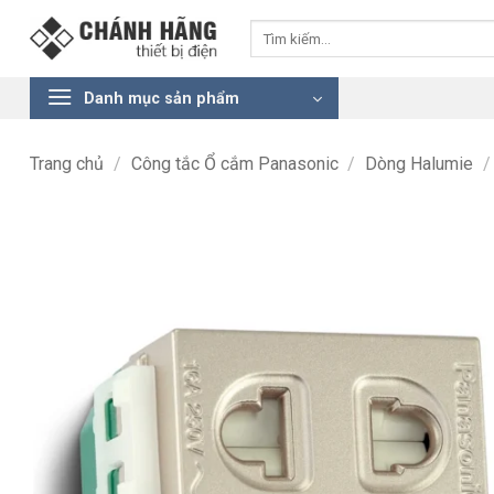
Bỏ
Tìm
qua
kiếm:
nội
dung
Danh mục sản phẩm
Trang chủ
/
Công tắc Ổ cắm Panasonic
/
Dòng Halumie
/