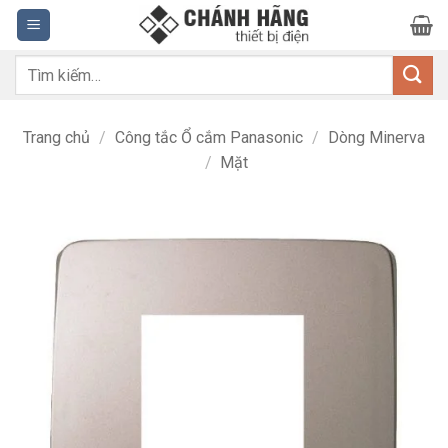
Bỏ
qua
nội
Tìm
dung
kiếm:
Trang chủ
/
Công tắc Ổ cắm Panasonic
/
Dòng Minerva
/
Mặt