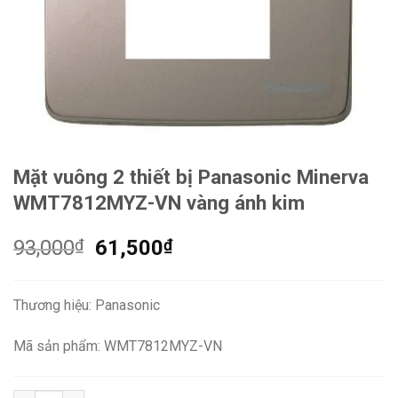
Mặt vuông 2 thiết bị Panasonic Minerva
WMT7812MYZ-VN vàng ánh kim
Giá
Giá
93,000
₫
61,500
₫
gốc
hiện
là:
tại
Thương hiệu: Panasonic
93,000₫.
là:
61,500₫.
Mã sản phẩm: WMT7812MYZ-VN