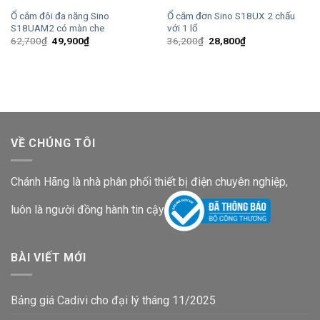
Ổ cắm đôi đa năng Sino
Ổ cắm đơn Sino S18UX 2 chấu
S18UAM2 có màn che
với 1 lổ
Giá
Giá
Giá
Giá
62,700
₫
49,900
₫
36,200
₫
28,800
₫
gốc
hiện
gốc
hiện
là:
tại
là:
tại
62,700₫.
là:
36,200₫.
là:
49,900₫.
28,800₫.
VỀ CHÚNG TÔI
Chánh Hãng là nhà phân phối thiết bị điện chuyên nghiệp,
luôn là người đồng hành tin cậy
BÀI VIẾT MỚI
Bảng giá Cadivi cho đại lý tháng 11/2025