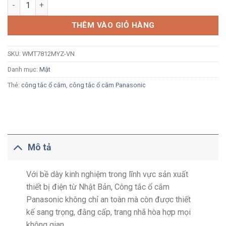
Mặt vuông 2 thiết bị Panasonic Minerva WMT7812MYZ-VN vàng
THÊM VÀO GIỎ HÀNG
SKU:
WMT7812MYZ-VN
Danh mục:
Mặt
Thẻ:
công tắc ổ cắm
,
công tắc ổ cắm Panasonic
Mô tả
Với bề dày kinh nghiệm trong lĩnh vực sản xuất
thiết bị điện từ Nhật Bản, Công tắc ổ cắm
Panasonic không chỉ an toàn mà còn được thiết
kế sang trọng, đằng cấp, trang nhã hòa hợp mọi
không gian