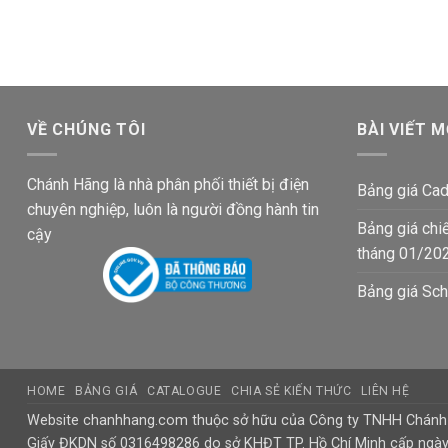
12,500₫.
là:
là:
tại
10,000₫.
77,500₫.
là:
61,700₫.
VỀ CHÚNG TÔI
BÀI VIẾT M
Chánh Hãng là nhà phân phối thiết bị điện
Bảng giá Cad
chuyên nghiệp, luôn là người đồng hành tin
Bảng giá chi
cậy
tháng 01/20
Bảng giá Sch
HOME
BẢNG GIÁ
CATALOGUE
CHIA SẺ KIẾN THỨC
LIÊN HỆ
Website chanhhang.com thuộc sở hữu của Công ty TNHH Chán
Giấy ĐKDN số 0316498286 do sở KHĐT TP. Hồ Chí Minh cấp ngà