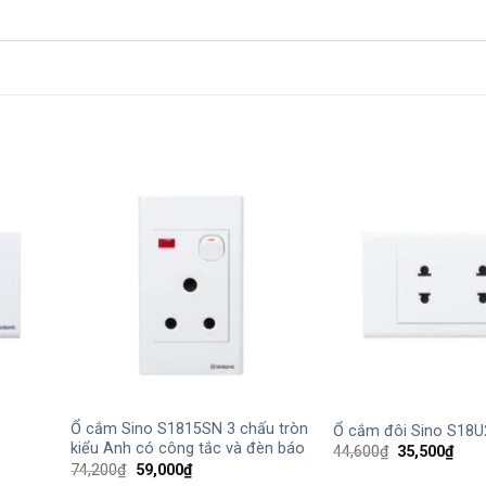
+
+
Ổ cắm Sino S1815SN 3 chấu tròn
Ổ cắm đôi Sino S18U
kiểu Anh có công tắc và đèn báo
Giá
Giá
44,600
₫
35,500
₫
gốc
hiện
Giá
Giá
74,200
₫
59,000
₫
là:
tại
gốc
hiện