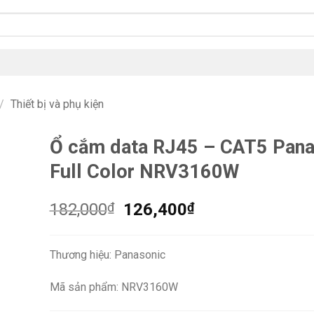
/
Thiết bị và phụ kiện
Ổ cắm data RJ45 – CAT5 Pana
Full Color NRV3160W
Giá
Giá
182,000
₫
126,400
₫
gốc
hiện
là:
tại
Thương hiệu: Panasonic
182,000₫.
là:
126,400₫.
Mã sản phẩm: NRV3160W