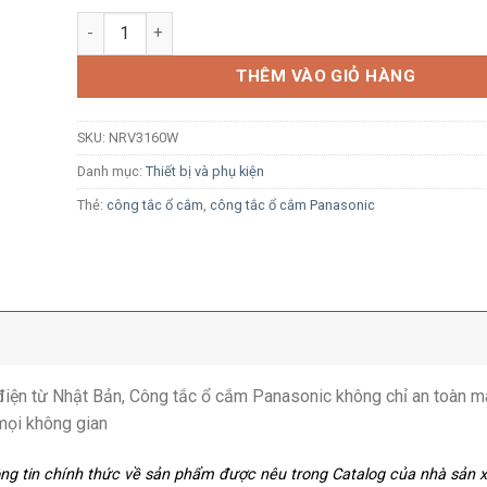
Ổ cắm data RJ45 - CAT5 Panasonic Full Color NRV316
THÊM VÀO GIỎ HÀNG
SKU:
NRV3160W
Danh mục:
Thiết bị và phụ kiện
Thẻ:
công tắc ổ cắm
,
công tắc ổ cắm Panasonic
ị điện từ Nhật Bản, Công tắc ổ cắm Panasonic không chỉ an toàn m
mọi không gian
hông tin chính thức về sản phẩm được nêu trong Catalog của nhà sản 