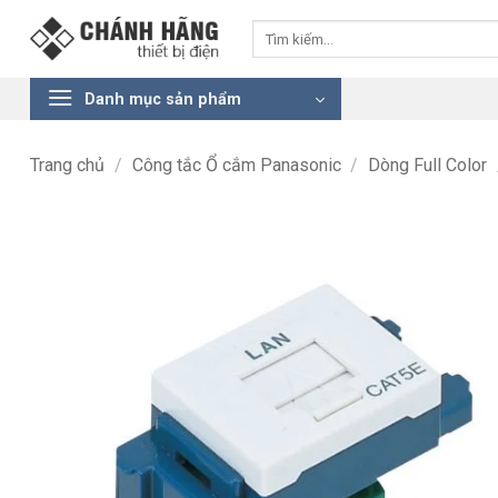
Bỏ
Tìm
qua
kiếm:
nội
dung
Danh mục sản phẩm
Trang chủ
/
Công tắc Ổ cắm Panasonic
/
Dòng Full Color