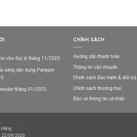
44,600₫.
là:
là:
tại
35,5
74,200₫.
là:
59,000₫.
ỚI
CHÍNH SÁCH
Hướng dẫn thanh toán
ivi cho đại lý tháng 11/2025
Thông tin vận chuyển
ếu sáng dân dụng Paragon
25
Chính sách Bảo hành & đổi trả
Chính sách thương mại
neider tháng 01/2025
Bảo vệ thông tin
cá nhân
h Hãng
y 22/09/2020