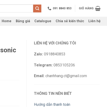
091 8840 853
GIỎ HÀNG
Home
Bảng giá
Catalogue
Chia sẻ kiến thức
Liên hệ
LIÊN HỆ VỚI CHÚNG TÔI
sonic
Zalo:
0918840853
Telegram:
0853105206
Email:
chanhhang.ct@gmail.com
THÔNG TIN NÊN BIẾT
Hướng dẫn thanh toán