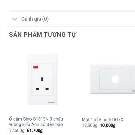
Đánh giá (0)
SẢN PHẨM TƯƠNG TỰ
+
+
Ổ cắm Sino S1813N 3 chấu
Mặt 1 lổ Sino S181/X
vuông kiểu Anh có đèn báo
Giá
Giá
12,500
₫
10,000
₫
gốc
hiện
Giá
Giá
77,500
₫
61,700
₫
là:
tại
gốc
hiện