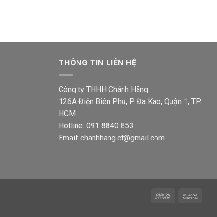
54,800
là:
tại
00₫.
62,700₫.
là:
49,900₫.
THÔNG TIN LIÊN HỆ
Công ty THHH Chánh Hãng
126A Điện Biên Phủ, P. Đa Kao, Quận 1, TP.
HCM
Hotline: 091 8840 853
Email: chanhhang.ct@gmail.com
Cash
Bank
On
Trans