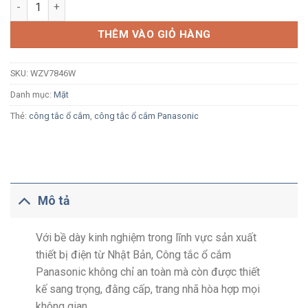
Mặt 6 thiết bị Panasonic Full Color WZV7846W số lượng
THÊM VÀO GIỎ HÀNG
SKU:
WZV7846W
Danh mục:
Mặt
Thẻ:
công tắc ổ cắm
,
công tắc ổ cắm Panasonic
Mô tả
Với bề dày kinh nghiệm trong lĩnh vực sản xuất
thiết bị điện từ Nhật Bản, Công tắc ổ cắm
Panasonic không chỉ an toàn mà còn được thiết
kế sang trọng, đằng cấp, trang nhã hòa hợp mọi
không gian