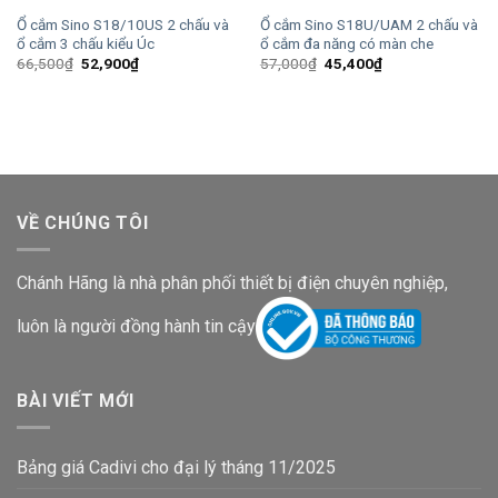
Ổ cắm Sino S18/10US 2 chấu và
Ổ cắm Sino S18U/UAM 2 chấu và
ổ cắm 3 chấu kiểu Úc
ổ cắm đa năng có màn che
Giá
Giá
Giá
Giá
66,500
₫
52,900
₫
57,000
₫
45,400
₫
gốc
hiện
gốc
hiện
là:
tại
là:
tại
66,500₫.
là:
57,000₫.
là:
52,900₫.
45,400₫.
VỀ CHÚNG TÔI
Chánh Hãng là nhà phân phối thiết bị điện chuyên nghiệp,
luôn là người đồng hành tin cậy
BÀI VIẾT MỚI
Bảng giá Cadivi cho đại lý tháng 11/2025