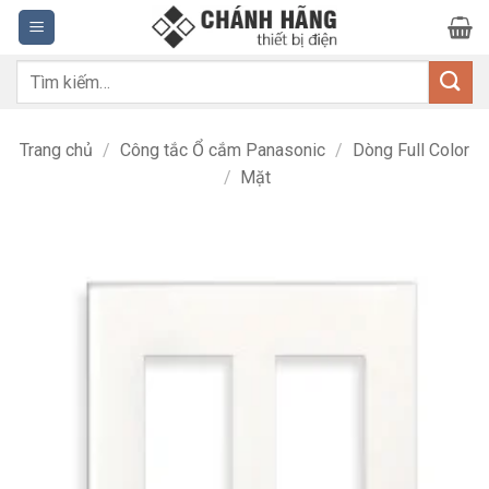
Bỏ
qua
nội
Tìm
dung
kiếm:
Trang chủ
/
Công tắc Ổ cắm Panasonic
/
Dòng Full Color
/
Mặt