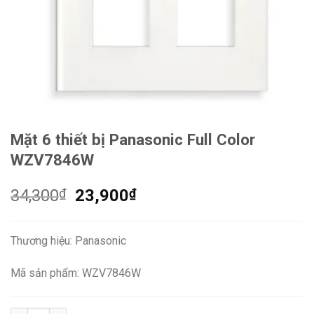
Mặt 6 thiết bị Panasonic Full Color
WZV7846W
Giá
Giá
34,300
₫
23,900
₫
gốc
hiện
là:
tại
Thương hiệu: Panasonic
34,300₫.
là:
23,900₫.
Mã sản phẩm: WZV7846W