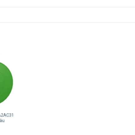
XA2AC31
àu