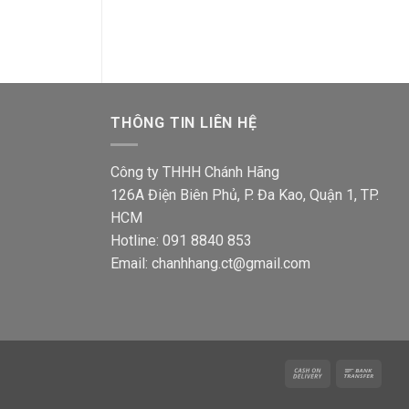
THÔNG TIN LIÊN HỆ
Công ty THHH Chánh Hãng
126A Điện Biên Phủ, P. Đa Kao, Quận 1, TP.
HCM
Hotline: 091 8840 853
Email: chanhhang.ct@gmail.com
Cash
Bank
On
Trans