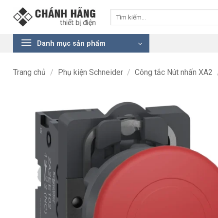
Bỏ
Tìm
qua
kiếm:
nội
dung
Danh mục sản phẩm
Trang chủ
/
Phụ kiện Schneider
/
Công tắc Nút nhấn XA2