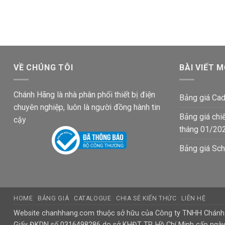
gốc
hiện
101,970₫.
là:
là:
tại
59,400₫.
101,970₫.
là:
59,400₫.
VỀ CHÚNG TÔI
BÀI VIẾT M
Chánh Hãng là nhà phân phối thiết bị điện
Bảng giá Cad
chuyên nghiệp, luôn là người đồng hành tin
Bảng giá chi
cậy
tháng 01/20
Bảng giá Sch
HOME
BẢNG GIÁ
CATALOGUE
CHIA SẺ KIẾN THỨC
LIÊN HỆ
Website chanhhang.com thuộc sở hữu của Công ty TNHH Chán
Giấy ĐKDN số 0316498286 do sở KHĐT TP. Hồ Chí Minh cấp ngà