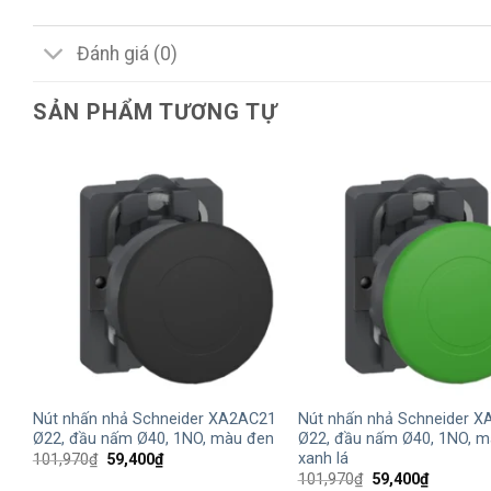
Đánh giá (0)
SẢN PHẨM TƯƠNG TỰ
+
+
Nút nhấn nhả Schneider XA2AC21
Nút nhấn nhả Schneider 
Ø22, đầu nấm Ø40, 1NO, màu đen
Ø22, đầu nấm Ø40, 1NO, m
xanh lá
Giá
Giá
101,970
₫
59,400
₫
gốc
hiện
Giá
Giá
101,970
₫
59,400
₫
là:
tại