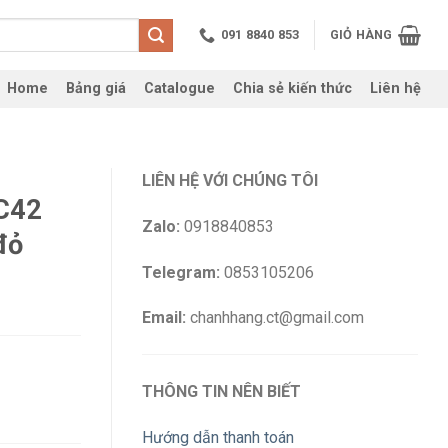
091 8840 853
GIỎ HÀNG
Home
Bảng giá
Catalogue
Chia sẻ kiến thức
Liên hệ
LIÊN HỆ VỚI CHÚNG TÔI
C42
Zalo:
0918840853
đỏ
Telegram:
0853105206
Email:
chanhhang.ct@gmail.com
THÔNG TIN NÊN BIẾT
Hướng dẫn thanh toán