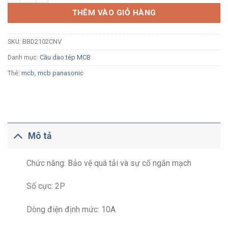
THÊM VÀO GIỎ HÀNG
SKU:
BBD2102CNV
Danh mục:
Cầu dao tép MCB
Thẻ:
mcb
,
mcb panasonic
Mô tả
Chức năng: Bảo vệ quá tải và sự cố ngắn mạch
Số cực: 2P
Dòng điện định mức: 10A