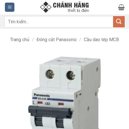
Bỏ
qua
nội
Tìm
dung
kiếm:
Trang chủ
/
Đóng cắt Panasonic
/
Cầu dao tép MCB