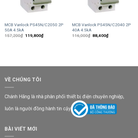
MCB Vanlock PS45N/C2050 2P
MCB Vanlock PS45N/C2040 2P
50A 4.5kA
40A 4.5kA
Giá
Giá
Giá
Giá
157,200
₫
119,800
₫
116,000
₫
88,400
₫
gốc
hiện
gốc
hiện
là:
tại
là:
tại
157,200₫.
là:
116,000₫.
là:
119,800₫.
88,400₫.
VỀ CHÚNG TÔI
Chánh Hãng là nhà phân phối thiết bị điện chuyên nghiệp,
luôn là người đồng hành tin cậy
BÀI VIẾT MỚI