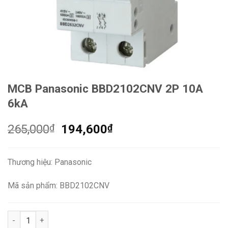
MCB Panasonic BBD2102CNV 2P 10A
6kA
Giá
Giá
265,000
₫
194,600
₫
gốc
hiện
là:
tại
Thương hiệu: Panasonic
265,000₫.
là:
194,600₫.
Mã sản phẩm: BBD2102CNV
MCB Panasonic BBD2102CNV 2P 10A 6kA số lượng