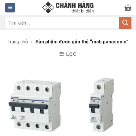
Bỏ
qua
nội
Tìm
dung
kiếm:
Trang chủ
/
Sản phẩm được gắn thẻ “mcb panasonic”
LỌC