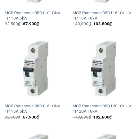
MCB Panasonic BBD1101CNV
MCB Panasonic BBD1161CHHV
1P 10A 6kA
1P 16A 10kA
Giá
Giá
Giá
Giá
92,500
₫
67,900
₫
140,000
₫
102,800
₫
gốc
hiện
gốc
hiện
là:
tại
là:
tại
92,500₫.
là:
140,000₫.
là:
67,900₫.
102,800₫.
MCB Panasonic BBD1161CNV
MCB Panasonic BBD1201CHHV
1P 16A 6kA
1P 20A 10kA
Giá
Giá
Giá
Giá
92,500
₫
67,900
₫
140,000
₫
102,800
₫
gốc
hiện
gốc
hiện
là:
tại
là:
tại
92,500₫.
là:
140,000₫.
là:
67,900₫.
102,800₫.