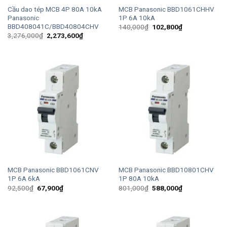
Cầu dao tép MCB 4P 80A 10kA
MCB Panasonic BBD1061CHHV
Panasonic
1P 6A 10kA
BBD408041C/BBD40804CHV
Giá
Giá
140,000
₫
102,800
₫
gốc
hiện
Giá
Giá
3,276,000
₫
2,273,600
₫
là:
tại
gốc
hiện
140,000₫.
là:
là:
tại
102,800₫.
3,276,000₫.
là:
2,273,600₫.
MCB Panasonic BBD1061CNV
MCB Panasonic BBD10801CHV
1P 6A 6kA
1P 80A 10kA
Giá
Giá
Giá
Giá
92,500
₫
67,900
₫
801,000
₫
588,000
₫
gốc
hiện
gốc
hiện
là:
tại
là:
tại
92,500₫.
là:
801,000₫.
là:
67,900₫.
588,000₫.