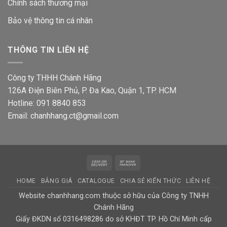
Chính sách thương mại
Bảo vệ thông tin
cá nhân
THÔNG TIN LIÊN HỆ
Công ty THHH Chánh Hãng
126A Điện Biên Phủ, P. Đa Kao, Quận 1, TP. HCM
Hotline: 091 8840 853
Email: chanhhang.ct@gmail.com
Cash
Bank
On
Transfer
HOME
BẢNG GIÁ
CATALOGUE
CHIA SẺ KIẾN THỨC
LIÊN HỆ
Delivery
Website chanhhang.com thuộc sở hữu của Công ty TNHH
Chánh Hãng
Giấy ĐKDN số 0316498286 do sở KHĐT TP. Hồ Chí Minh cấp