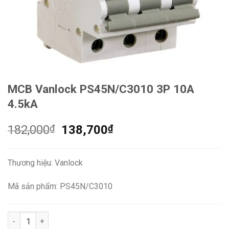
MCB Vanlock PS45N/C3010 3P 10A
4.5kA
Giá
Giá
182,000
₫
138,700
₫
gốc
hiện
là:
tại
Thương hiệu: Vanlock
182,000₫.
là:
138,700₫.
Mã sản phẩm: PS45N/C3010
MCB Vanlock PS45N/C3010 3P 10A 4.5kA số lượng