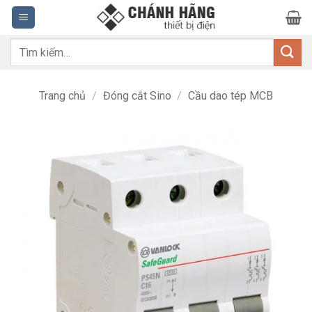
Bỏ
qua
nội
Tìm
dung
kiếm:
Trang chủ
/
Đóng cắt Sino
/
Cầu dao tép MCB