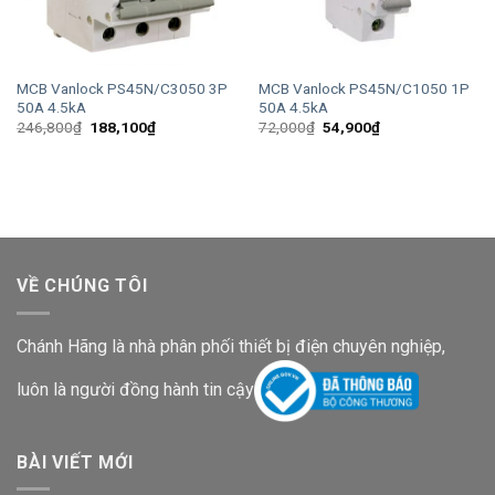
MCB Vanlock PS45N/C3050 3P
MCB Vanlock PS45N/C1050 1P
50A 4.5kA
50A 4.5kA
Giá
Giá
Giá
Giá
246,800
₫
188,100
₫
72,000
₫
54,900
₫
gốc
hiện
gốc
hiện
là:
tại
là:
tại
246,800₫.
là:
72,000₫.
là:
188,100₫.
54,900₫.
VỀ CHÚNG TÔI
Chánh Hãng là nhà phân phối thiết bị điện chuyên nghiệp,
luôn là người đồng hành tin cậy
BÀI VIẾT MỚI