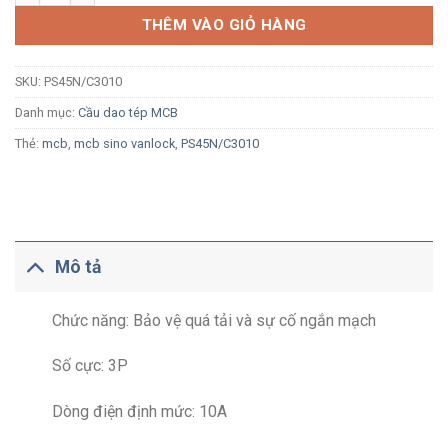
THÊM VÀO GIỎ HÀNG
SKU:
PS45N/C3010
Danh mục:
Cầu dao tép MCB
Thẻ:
mcb
,
mcb sino vanlock
,
PS45N/C3010
Mô tả
Chức năng: Bảo vệ quá tải và sự cố ngắn mạch
Số cực: 3P
Dòng điện định mức: 10A