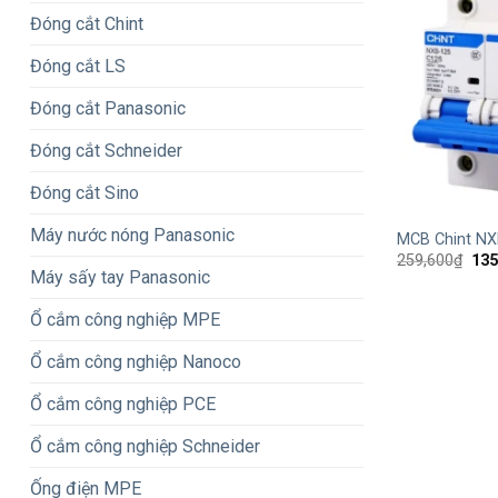
Đóng cắt Chint
Đóng cắt LS
Đóng cắt Panasonic
Đóng cắt Schneider
Đóng cắt Sino
+
Máy nước nóng Panasonic
MCB Chint NX
Giá
259,600
₫
135
gốc
Máy sấy tay Panasonic
là:
259
Ổ cắm công nghiệp MPE
Ổ cắm công nghiệp Nanoco
Ổ cắm công nghiệp PCE
Ổ cắm công nghiệp Schneider
Ống điện MPE