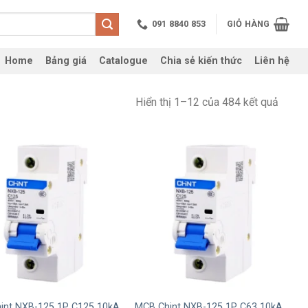
091 8840 853
GIỎ HÀNG
Home
Bảng giá
Catalogue
Chia sẻ kiến thức
Liên hệ
Hiển thị 1–12 của 484 kết quả
+
int NXB-125 1P C125 10kA
MCB Chint NXB-125 1P C63 10kA