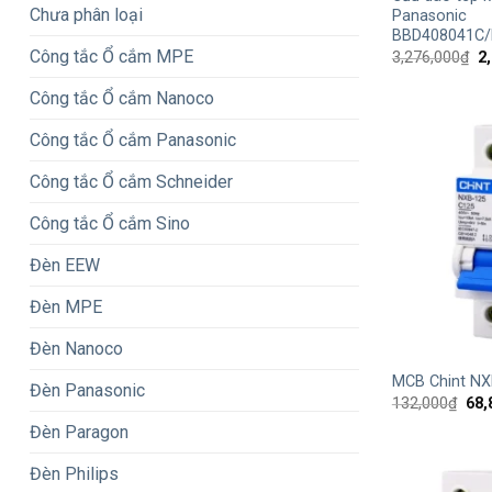
Chưa phân loại
Panasonic
BBD408041C
Công tắc Ổ cắm MPE
G
3,276,000
₫
2
g
là
Công tắc Ổ cắm Nanoco
3,
Công tắc Ổ cắm Panasonic
Công tắc Ổ cắm Schneider
Công tắc Ổ cắm Sino
Đèn EEW
Đèn MPE
+
Đèn Nanoco
MCB Chint NX
Đèn Panasonic
Giá
132,000
₫
68,
gốc
Đèn Paragon
là:
132
Đèn Philips