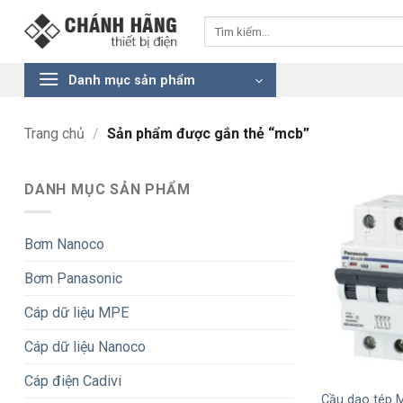
Bỏ
Tìm
qua
kiếm:
nội
dung
Danh mục sản phẩm
Trang chủ
/
Sản phẩm được gắn thẻ “mcb”
DANH MỤC SẢN PHẨM
Bơm Nanoco
Bơm Panasonic
Cáp dữ liệu MPE
Cáp dữ liệu Nanoco
+
Cáp điện Cadivi
Cầu dao tép 