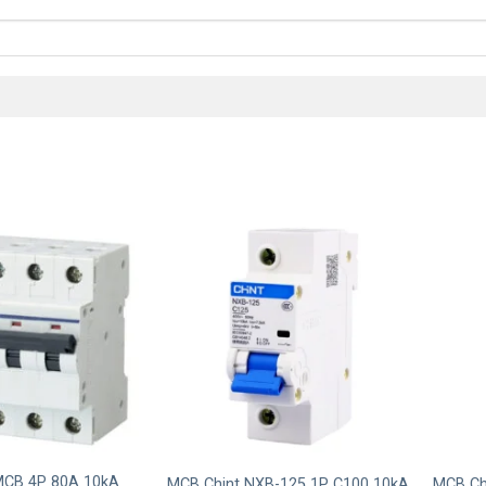
+
+
MCB 4P 80A 10kA
MCB Chint NXB-125 1P C100 10kA
MCB Ch