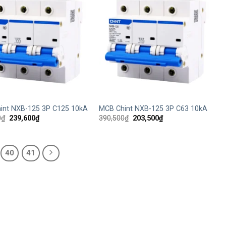
+
int NXB-125 3P C125 10kA
MCB Chint NXB-125 3P C63 10kA
Giá
Giá
Giá
Giá
0
₫
239,600
₫
390,500
₫
203,500
₫
gốc
hiện
gốc
hiện
là:
tại
là:
tại
459,800₫.
là:
390,500₫.
là:
239,600₫.
203,500₫.
40
41