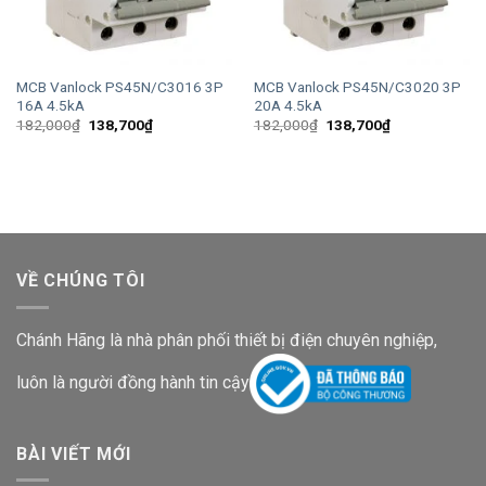
MCB Vanlock PS45N/C3016 3P
MCB Vanlock PS45N/C3020 3P
16A 4.5kA
20A 4.5kA
Giá
Giá
Giá
Giá
182,000
₫
138,700
₫
182,000
₫
138,700
₫
gốc
hiện
gốc
hiện
là:
tại
là:
tại
182,000₫.
là:
182,000₫.
là:
138,700₫.
138,700₫.
VỀ CHÚNG TÔI
Chánh Hãng là nhà phân phối thiết bị điện chuyên nghiệp,
luôn là người đồng hành tin cậy
BÀI VIẾT MỚI