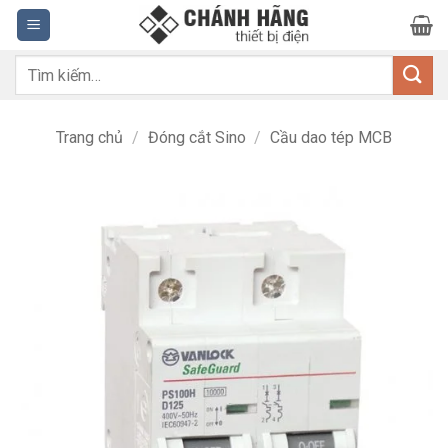
Bỏ
qua
nội
Tìm
dung
kiếm:
Trang chủ
/
Đóng cắt Sino
/
Cầu dao tép MCB