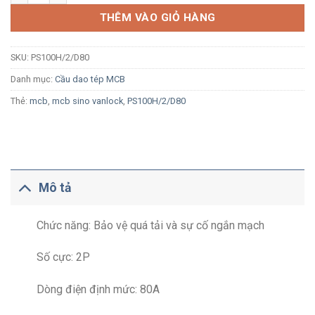
THÊM VÀO GIỎ HÀNG
SKU:
PS100H/2/D80
Danh mục:
Cầu dao tép MCB
Thẻ:
mcb
,
mcb sino vanlock
,
PS100H/2/D80
Mô tả
Chức năng: Bảo vệ quá tải và sự cố ngắn mạch
Số cực: 2P
Dòng điện định mức: 80A