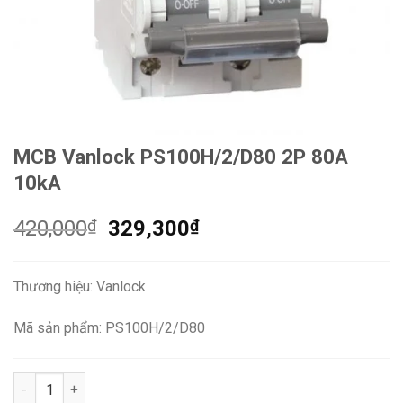
MCB Vanlock PS100H/2/D80 2P 80A
10kA
Giá
Giá
420,000
₫
329,300
₫
gốc
hiện
là:
tại
Thương hiệu: Vanlock
420,000₫.
là:
329,300₫.
Mã sản phẩm: PS100H/2/D80
MCB Vanlock PS100H/2/D80 2P 80A 10kA số lượng