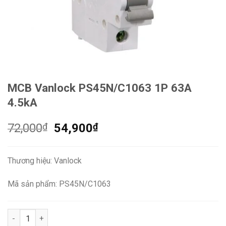
MCB Vanlock PS45N/C1063 1P 63A
4.5kA
Giá
Giá
72,000
₫
54,900
₫
gốc
hiện
là:
tại
Thương hiệu: Vanlock
72,000₫.
là:
54,900₫.
Mã sản phẩm: PS45N/C1063
MCB Vanlock PS45N/C1063 1P 63A 4.5kA số lượng