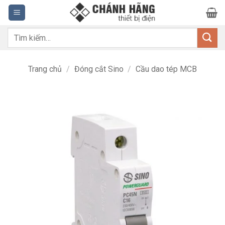
Bỏ
qua
nội
Tìm
dung
kiếm:
Trang chủ
/
Đóng cắt Sino
/
Cầu dao tép MCB