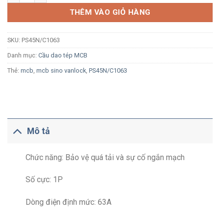
THÊM VÀO GIỎ HÀNG
SKU:
PS45N/C1063
Danh mục:
Cầu dao tép MCB
Thẻ:
mcb
,
mcb sino vanlock
,
PS45N/C1063
Mô tả
Chức năng: Bảo vệ quá tải và sự cố ngắn mạch
Số cực: 1P
Dòng điện định mức: 63A