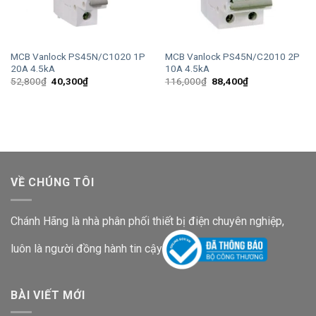
MCB Vanlock PS45N/C1020 1P
MCB Vanlock PS45N/C2010 2P
20A 4.5kA
10A 4.5kA
Giá
Giá
Giá
Giá
52,800
₫
40,300
₫
116,000
₫
88,400
₫
gốc
hiện
gốc
hiện
là:
tại
là:
tại
52,800₫.
là:
116,000₫.
là:
40,300₫.
88,400₫.
VỀ CHÚNG TÔI
Chánh Hãng là nhà phân phối thiết bị điện chuyên nghiệp,
luôn là người đồng hành tin cậy
BÀI VIẾT MỚI