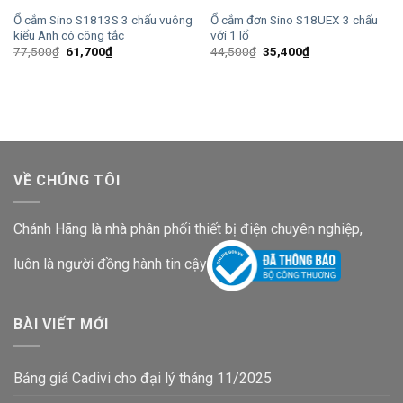
Ổ cắm Sino S1813S 3 chấu vuông
Ổ cắm đơn Sino S18UEX 3 chấu
kiểu Anh có công tắc
với 1 lổ
Giá
Giá
Giá
Giá
77,500
₫
61,700
₫
44,500
₫
35,400
₫
gốc
hiện
gốc
hiện
là:
tại
là:
tại
77,500₫.
là:
44,500₫.
là:
61,700₫.
35,400₫.
VỀ CHÚNG TÔI
Chánh Hãng là nhà phân phối thiết bị điện chuyên nghiệp,
luôn là người đồng hành tin cậy
BÀI VIẾT MỚI
Bảng giá Cadivi cho đại lý tháng 11/2025