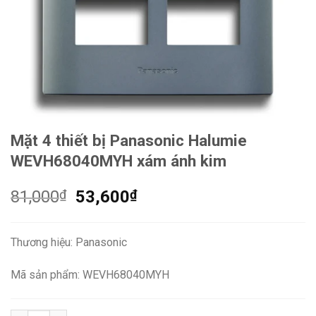
Mặt 4 thiết bị Panasonic Halumie
WEVH68040MYH xám ánh kim
Giá
Giá
81,000
₫
53,600
₫
gốc
hiện
là:
tại
Thương hiệu: Panasonic
81,000₫.
là:
53,600₫.
Mã sản phẩm: WEVH68040MYH