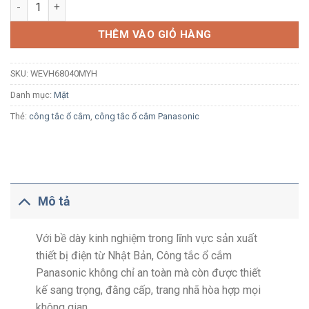
Mặt 4 thiết bị Panasonic Halumie WEVH68040MYH xám ánh kim
THÊM VÀO GIỎ HÀNG
SKU:
WEVH68040MYH
Danh mục:
Mặt
Thẻ:
công tắc ổ cắm
,
công tắc ổ cắm Panasonic
Mô tả
Với bề dày kinh nghiệm trong lĩnh vực sản xuất
thiết bị điện từ Nhật Bản, Công tắc ổ cắm
Panasonic không chỉ an toàn mà còn được thiết
kế sang trọng, đằng cấp, trang nhã hòa hợp mọi
không gian