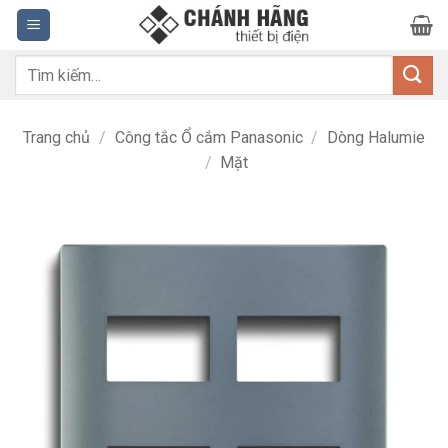
Bỏ
qua
nội
Tìm
dung
kiếm:
Trang chủ
/
Công tắc Ổ cắm Panasonic
/
Dòng Halumie
/
Mặt