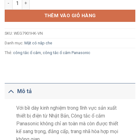
Mặt 1 thiết bị có nắp che mưa Panasonic Wide WEG7901HK-VN
THÊM VÀO GIỎ HÀNG
SKU:
WEG7901HK-VN
Danh mục:
Mặt có nắp che
Thẻ:
công tắc ổ cắm
,
công tắc ổ cắm Panasonic
Mô tả
Với bề dày kinh nghiệm trong lĩnh vực sản xuất
thiết bị điện từ Nhật Bản, Công tắc ổ cắm
Panasonic không chỉ an toàn mà còn được thiết
kế sang trọng, đằng cấp, trang nhã hòa hợp mọi
không gian