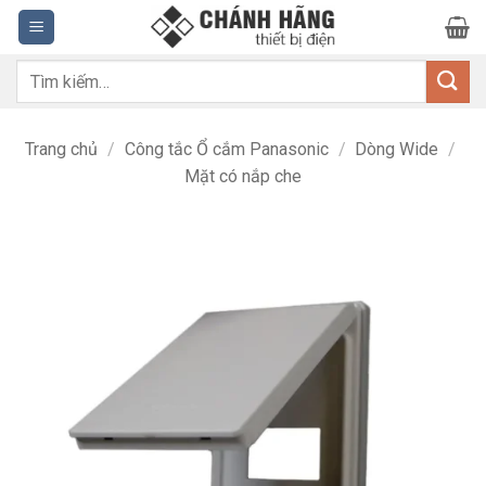
Bỏ
qua
nội
Tìm
dung
kiếm:
Trang chủ
/
Công tắc Ổ cắm Panasonic
/
Dòng Wide
/
Mặt có nắp che