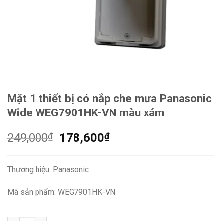
Mặt 1 thiết bị có nắp che mưa Panasonic
Wide WEG7901HK-VN màu xám
Giá
Giá
249,000
₫
178,600
₫
gốc
hiện
là:
tại
Thương hiệu: Panasonic
249,000₫.
là:
178,600₫.
Mã sản phẩm: WEG7901HK-VN