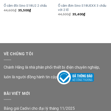
Ổ cắm đơn Sino S18UEXX 3 chấu
Ổ cắm đôi Sino S18U2 2 chấu
với 2 lổ
Giá
Giá
44,600
₫
35,500
₫
gốc
hiện
Giá
Giá
44,500
₫
35,400
₫
là:
tại
gốc
hiện
44,600₫.
là:
là:
tại
35,500₫.
44,500₫.
là:
35,400₫.
VỀ CHÚNG TÔI
Chánh Hãng là nhà phân phối thiết bị điện chuyên nghiệp,
luôn là người đồng hành tin cậy
BÀI VIẾT MỚI
Bảng giá Cadivi cho đại lý tháng 11/2025