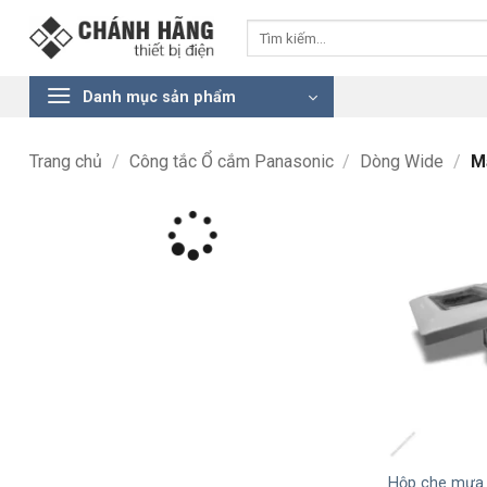
Bỏ
Tìm
qua
kiếm:
nội
dung
Danh mục sản phẩm
Trang chủ
/
Công tắc Ổ cắm Panasonic
/
Dòng Wide
/
Mặ
+
Hộp che mưa l