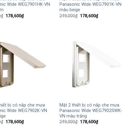
nic Wide WEG7901HK-VN
Panasonic Wide WEG7901K-VN
ám
màu beige
Giá
Giá
Giá
Giá
0
₫
178,600
₫
249,000
₫
178,600
₫
gốc
hiện
gốc
hiện
là:
tại
là:
tại
249,000₫.
là:
249,000₫.
là:
178,600₫.
178,600₫.
+
hiết bị có nắp che mưa
Mặt 2 thiết bị có nắp che mưa
nic Wide WEG7902K-VN
Panasonic Wide WEG7902SWK-
ige
VN màu trắng
Giá
Giá
Giá
Giá
0
₫
178,600
₫
249,000
₫
178,600
₫
gốc
hiện
gốc
hiện
là:
tại
là:
tại
249,000₫.
là:
249,000₫.
là: