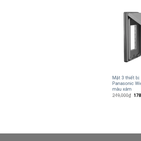
+
Mặt 3 thiết b
Panasonic W
màu xám
Giá
249,000
₫
178
gốc
là:
249