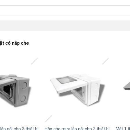
t có nắp che
+
+
ắp nổi cho 3 thiết bị
Hộp che mưa lắp nổi cho 3 thiết bị
Mặt 1 t