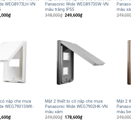
ide WEG8973LH-VN
Panasonic Wide WEG8973SW-VN
Panaso
5
màu trắng IP55
màu x
Giá
Giá
Giá
,000
₫
348,000
₫
249,600
₫
249,00
hiện
gốc
hiện
tại
là:
tại
,000₫.
là:
348,000₫.
là:
261,000₫.
249,600₫.
+
+
ị có nắp che mưa
Mặt 2 thiết bị có nắp che mưa
Mặt 2 t
ide WEG7901SWK-
Panasonic Wide WEG7902HK-VN
Panaso
màu xám
màu be
Giá
Giá
Giá
,600
₫
249,000
₫
178,600
₫
249,00
hiện
gốc
hiện
tại
là:
tại
,000₫.
là:
249,000₫.
là: