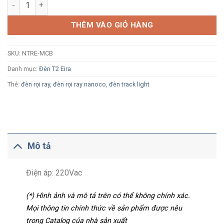
Khớp nối giữa cho thanh ray T2 Nanoco NTRE-MCB màu đen s
THÊM VÀO GIỎ HÀNG
SKU:
NTRE-MCB
Danh mục:
Đèn T2 Eira
Thẻ:
đèn rọi ray
,
đèn rọi ray nanoco
,
đèn track light
Mô tả
Điện áp: 220Vac
(*) Hình ảnh và mô tả trên có thể không chính xác.
Mọi thông tin chính thức về sản phẩm được nêu
trong Catalog của nhà sản xuất