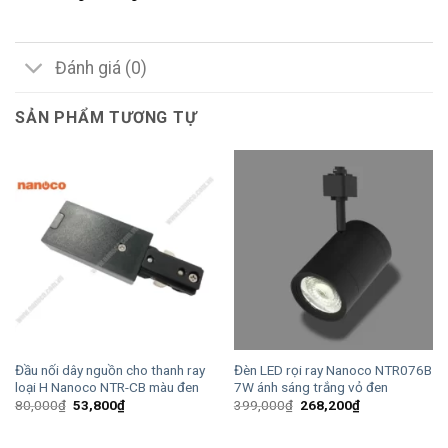
Đánh giá (0)
SẢN PHẨM TƯƠNG TỰ
Đầu nối dây nguồn cho thanh ray
Đèn LED rọi ray Nanoco NTR076B
loại H Nanoco NTR-CB màu đen
7W ánh sáng trắng vỏ đen
Giá
Giá
Giá
Giá
80,000
₫
53,800
₫
399,000
₫
268,200
₫
gốc
hiện
gốc
hiện
là:
tại
là:
tại
80,000₫.
là:
399,000₫.
là: