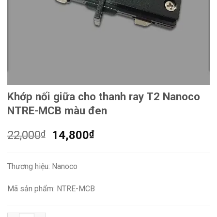
Khớp nối giữa cho thanh ray T2 Nanoco
NTRE-MCB màu đen
Giá
Giá
22,000
₫
14,800
₫
gốc
hiện
là:
tại
Thương hiệu: Nanoco
22,000₫.
là:
14,800₫.
Mã sản phẩm: NTRE-MCB