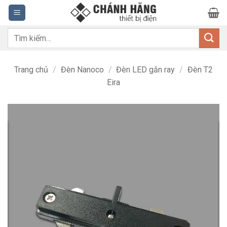
Bỏ
qua
nội
Tìm
dung
kiếm:
Trang chủ
/
Đèn Nanoco
/
Đèn LED gắn ray
/
Đèn T2
Eira