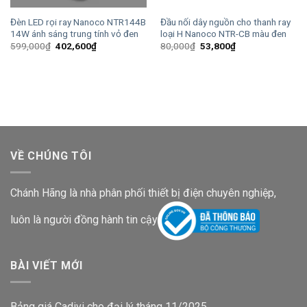
Đèn LED rọi ray Nanoco NTR144B
Đầu nối dây nguồn cho thanh ray
14W ánh sáng trung tính vỏ đen
loại H Nanoco NTR-CB màu đen
Giá
Giá
Giá
Giá
599,000
₫
402,600
₫
80,000
₫
53,800
₫
gốc
hiện
gốc
hiện
là:
tại
là:
tại
599,000₫.
là:
80,000₫.
là:
402,600₫.
53,800₫.
VỀ CHÚNG TÔI
Chánh Hãng là nhà phân phối thiết bị điện chuyên nghiệp,
luôn là người đồng hành tin cậy
BÀI VIẾT MỚI
Bảng giá Cadivi cho đại lý tháng 11/2025