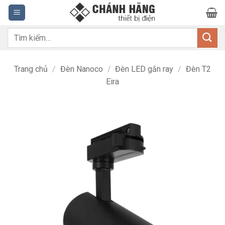
Bỏ
qua
nội
Tìm
dung
kiếm:
Trang chủ
/
Đèn Nanoco
/
Đèn LED gắn ray
/
Đèn T2
Eira