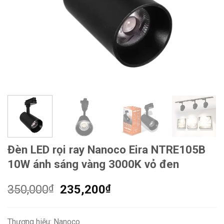
Đèn LED rọi ray Nanoco Eira NTRE105B
10W ánh sáng vàng 3000K vỏ đen
Giá
Giá
350,000
₫
235,200
₫
gốc
hiện
là:
tại
Thương hiệu: Nanoco