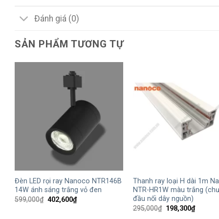
Đánh giá (0)
SẢN PHẨM TƯƠNG TỰ
+
+
Đèn LED rọi ray Nanoco NTR146B
Thanh ray loại H dài 1m N
14W ánh sáng trắng vỏ đen
NTR-HR1W màu trắng (chư
đầu nối dây nguồn)
Giá
Giá
599,000
₫
402,600
₫
gốc
hiện
Giá
Giá
295,000
₫
198,300
₫
là:
tại
gốc
hiện