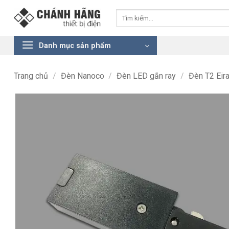
Bỏ
Tìm
qua
kiếm:
nội
dung
Danh mục sản phẩm
Trang chủ
/
Đèn Nanoco
/
Đèn LED gắn ray
/
Đèn T2 Eir