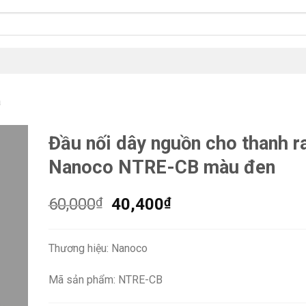
a
Đầu nối dây nguồn cho thanh r
Nanoco NTRE-CB màu đen
Giá
Giá
60,000
₫
40,400
₫
gốc
hiện
là:
tại
Thương hiệu: Nanoco
60,000₫.
là:
40,400₫.
Mã sản phẩm: NTRE-CB