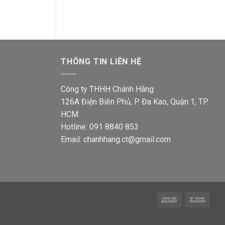
156,000₫.
là:
57,000
2,600₫.
104,900₫.
THÔNG TIN LIÊN HỆ
Công ty THHH Chánh Hãng
126A Điện Biên Phủ, P. Đa Kao, Quận 1, TP.
HCM
Hotline: 091 8840 853
Email: chanhhang.ct@gmail.com
Cash
Bank
On
Trans
Delivery