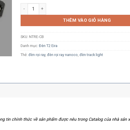
Đầu nối dây nguồn cho thanh ray T2 Nanoco NTRE-CB
THÊM VÀO GIỎ HÀNG
SKU:
NTRE-CB
Danh mục:
Đèn T2 Eira
Thẻ:
đèn rọi ray
,
đèn rọi ray nanoco
,
đèn track light
hông tin chính thức về sản phẩm được nêu trong Catalog của nhà sản 