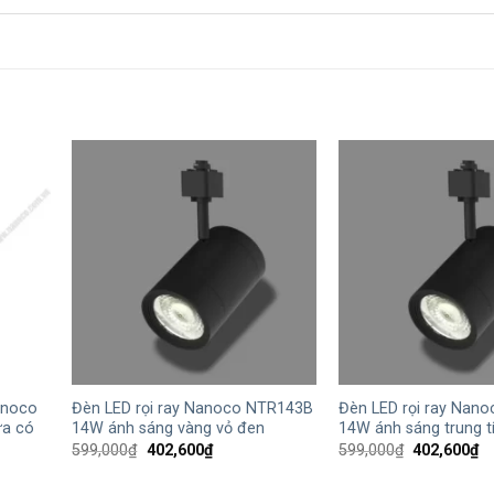
+
+
anoco
Đèn LED rọi ray Nanoco NTR143B
Đèn LED rọi ray Nan
a có
14W ánh sáng vàng vỏ đen
14W ánh sáng trung t
Giá
Giá
Giá
Gi
599,000
₫
402,600
₫
599,000
₫
402,600
₫
gốc
hiện
gốc
hi
là:
tại
là:
tạ