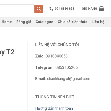
091 8840 853
GIỎ HÀNG
Home
Bảng giá
Catalogue
Chia sẻ kiến thức
Liên hệ
LIÊN HỆ VỚI CHÚNG TÔI
ay T2
Zalo:
0918840853
Telegram:
0853105206
Email:
chanhhang.ct@gmail.com
THÔNG TIN NÊN BIẾT
Hướng dẫn thanh toán