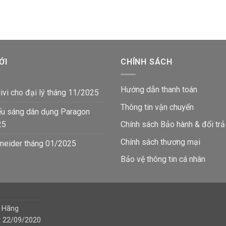
599,000₫.
là:
599,000₫.
là:
402,600₫.
40
₫.
ỚI
CHÍNH SÁCH
Hướng dẫn thanh toán
ivi cho đại lý tháng 11/2025
Thông tin vận chuyển
ếu sáng dân dụng Paragon
25
Chính sách Bảo hành & đổi trả
Chính sách thương mại
neider tháng 01/2025
Bảo vệ thông tin
cá nhân
h Hãng
y 22/09/2020