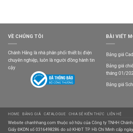
599,000₫.
là:
là:
tại
402,600₫.
295,000₫.
là:
198,300
VỀ CHÚNG TÔI
BÀI VIẾT M
Chánh Hãng là nhà phân phối thiết bị điện
Bảng giá Cad
chuyên nghiệp, luôn là người đồng hành tin
Bảng giá chi
cậy
tháng 01/20
Bảng giá Sch
HOME
BẢNG GIÁ
CATALOGUE
CHIA SẺ KIẾN THỨC
LIÊN HỆ
Website chanhhang.com thuộc sở hữu của Công ty TNHH Chán
Giấy ĐKDN số 0316498286 do sở KHĐT TP. Hồ Chí Minh cấp ngà