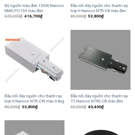
Bộ nguồn màu đen 150W Nanoco
Đầu nối dây nguồn cho thanh ray
NMG-PC150 màu đen
loại H Nanoco NTR-CB màu đen
Giá
Giá
Giá
Giá
620,000
₫
416,700
₫
80,000
₫
53,800
₫
gốc
hiện
gốc
hiện
là:
tại
là:
tại
620,000₫.
là:
80,000₫.
là:
416,700₫.
53,800₫.
Đầu nối dây nguồn cho thanh ray
Đầu nối dây nguồn cho thanh ray
loại H Nanoco NTR-CW màu trắng
T2 Nanoco NTRE-CB màu đen
Giá
Giá
Giá
Giá
80,000
₫
53,800
₫
60,000
₫
40,400
₫
gốc
hiện
gốc
hiện
là:
tại
là:
tại
80,000₫.
là:
60,000₫.
là:
53,800₫.
40,400₫.