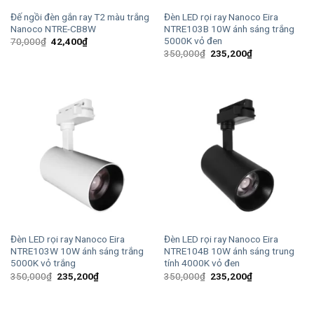
Đế ngồi đèn gắn ray T2 màu trắng
Đèn LED rọi ray Nanoco Eira
Nanoco NTRE-CB8W
NTRE103B 10W ánh sáng trắng
5000K vỏ đen
Giá
Giá
70,000
₫
42,400
₫
gốc
hiện
Giá
Giá
350,000
₫
235,200
₫
là:
tại
gốc
hiện
70,000₫.
là:
là:
tại
42,400₫.
350,000₫.
là:
235,200₫.
Đèn LED rọi ray Nanoco Eira
Đèn LED rọi ray Nanoco Eira
NTRE103W 10W ánh sáng trắng
NTRE104B 10W ánh sáng trung
5000K vỏ trắng
tính 4000K vỏ đen
Giá
Giá
Giá
Giá
350,000
₫
235,200
₫
350,000
₫
235,200
₫
gốc
hiện
gốc
hiện
là:
tại
là:
tại
350,000₫.
là:
350,000₫.
là:
235,200₫.
235,200₫.