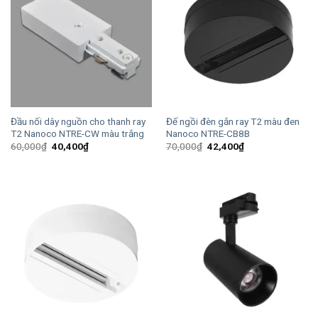
Đầu nối dây nguồn cho thanh ray
Đế ngồi đèn gắn ray T2 màu đen
T2 Nanoco NTRE-CW màu trắng
Nanoco NTRE-CB8B
Giá
Giá
Giá
Giá
60,000
₫
40,400
₫
70,000
₫
42,400
₫
gốc
hiện
gốc
hiện
là:
tại
là:
tại
60,000₫.
là:
70,000₫.
là:
40,400₫.
42,400₫.