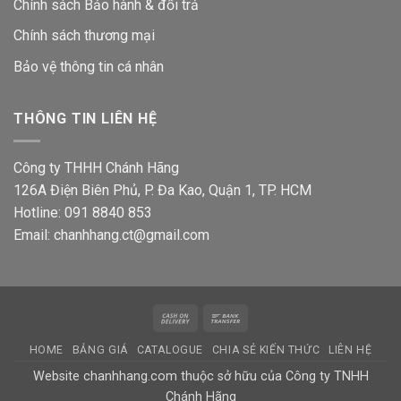
Chính sách Bảo hành & đổi trả
Chính sách thương mại
Bảo vệ thông tin
cá nhân
THÔNG TIN LIÊN HỆ
Công ty THHH Chánh Hãng
126A Điện Biên Phủ, P. Đa Kao, Quận 1, TP. HCM
Hotline: 091 8840 853
Email: chanhhang.ct@gmail.com
Cash
Bank
On
Transfer
HOME
BẢNG GIÁ
CATALOGUE
CHIA SẺ KIẾN THỨC
LIÊN HỆ
Delivery
Website chanhhang.com thuộc sở hữu của Công ty TNHH
Chánh Hãng