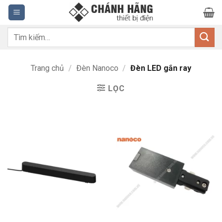
Bỏ
qua
nội
Tìm
dung
kiếm:
Trang chủ
/
Đèn Nanoco
/
Đèn LED gắn ray
LỌC