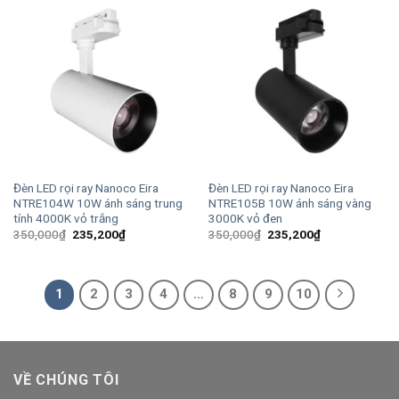
Đèn LED rọi ray Nanoco Eira
Đèn LED rọi ray Nanoco Eira
NTRE104W 10W ánh sáng trung
NTRE105B 10W ánh sáng vàng
tính 4000K vỏ trắng
3000K vỏ đen
Giá
Giá
Giá
Giá
350,000
₫
235,200
₫
350,000
₫
235,200
₫
gốc
hiện
gốc
hiện
là:
tại
là:
tại
350,000₫.
là:
350,000₫.
là:
235,200₫.
235,200₫.
1
2
3
4
…
8
9
10
VỀ CHÚNG TÔI