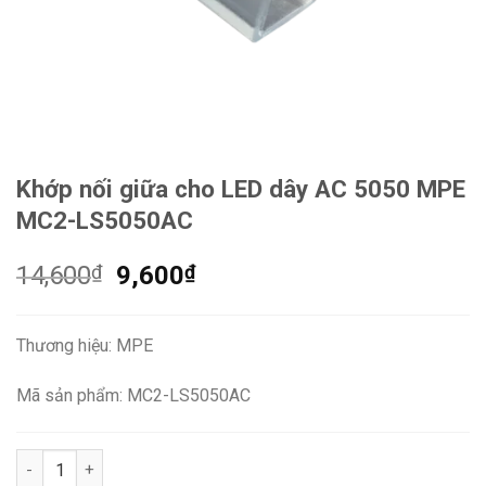
Khớp nối giữa cho LED dây AC 5050 MPE
MC2-LS5050AC
Giá
Giá
14,600
₫
9,600
₫
gốc
hiện
là:
tại
Thương hiệu: MPE
14,600₫.
là:
9,600₫.
Mã sản phẩm: MC2-LS5050AC
Khớp nối giữa cho LED dây AC 5050 MPE MC2-LS5050AC số lư