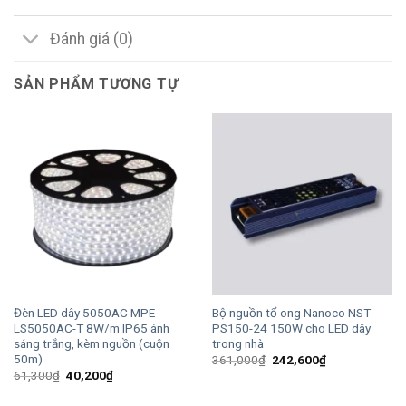
Đánh giá (0)
SẢN PHẨM TƯƠNG TỰ
Đèn LED dây 5050AC MPE
Bộ nguồn tổ ong Nanoco NST-
LS5050AC-T 8W/m IP65 ánh
PS150-24 150W cho LED dây
sáng trắng, kèm nguồn (cuộn
trong nhà
50m)
Giá
Giá
361,000
₫
242,600
₫
gốc
hiện
Giá
Giá
61,300
₫
40,200
₫
là:
tại
gốc
hiện
361,000₫.
là:
là:
tại