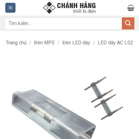
Bỏ
qua
nội
Tìm
dung
kiếm:
Trang chủ
/
Đèn MPE
/
Đèn LED dây
/
LED dây AC LS2