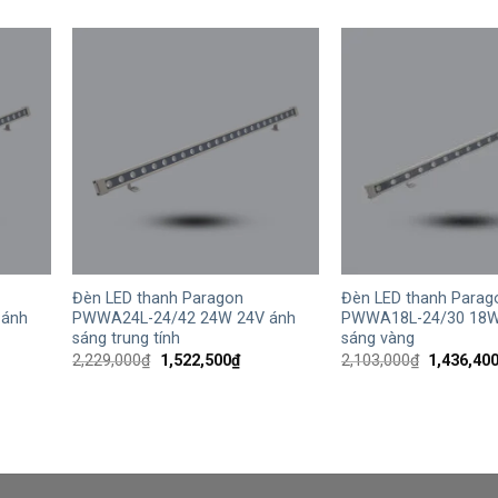
+
+
Đèn LED thanh Paragon
Đèn LED thanh Parag
 ánh
PWWA24L-24/42 24W 24V ánh
PWWA18L-24/30 18W
sáng trung tính
sáng vàng
Giá
Giá
Giá
2,229,000
₫
1,522,500
₫
2,103,000
₫
1,436,40
gốc
hiện
gốc
là:
tại
là:
2,229,000₫.
là:
2,103,000
2,500₫.
1,522,500₫.