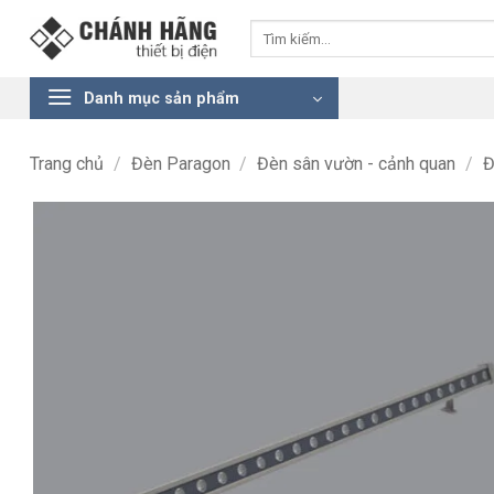
Bỏ
Tìm
qua
kiếm:
nội
dung
Danh mục sản phẩm
Trang chủ
/
Đèn Paragon
/
Đèn sân vườn - cảnh quan
/
Đ