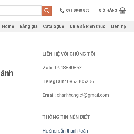
091 8840 853
GIỎ HÀNG
Home
Bảng giá
Catalogue
Chia sẻ kiến thức
Liên hệ
LIÊN HỆ VỚI CHÚNG TÔI
Zalo:
0918840853
ánh
Telegram:
0853105206
Email:
chanhhang.ct@gmail.com
THÔNG TIN NÊN BIẾT
Hướng dẫn thanh toán