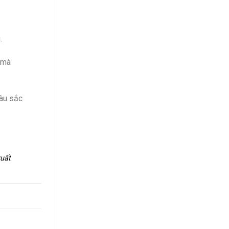
.
 mà
màu sắc
xuất