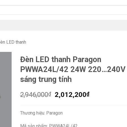
èn LED thanh
Đèn LED thanh Paragon
PWWA24L/42 24W 220…240V 
sáng trung tính
Giá
Giá
2,946,000
₫
2,012,200
₫
gốc
hiện
là:
tại
Thương hiệu: Paragon
2,946,000₫.
là:
2,012,200₫.
Mã sản phẩm: PWWA24L/42