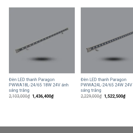
+
+
Đèn LED thanh Paragon
Đèn LED thanh Paragon
PWWA18L-24/65 18W 24V ánh
PWWA24L-24/65 24W 24V
sáng trắng
sáng trắng
Giá
Giá
Giá
Giá
2,103,000
₫
1,436,400
₫
2,229,000
₫
1,522,500
₫
gốc
hiện
gốc
hiện
là:
tại
là:
tại
2,103,000₫.
là:
2,229,000₫.
là:
1,436,400₫.
1,52