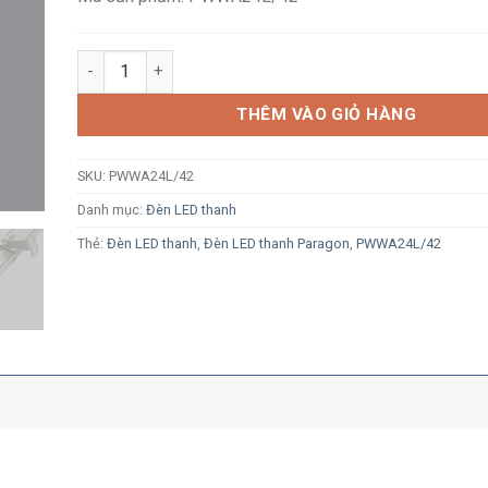
Đèn LED thanh Paragon PWWA24L/42 24W 220...240V án
THÊM VÀO GIỎ HÀNG
SKU:
PWWA24L/42
Danh mục:
Đèn LED thanh
Thẻ:
Đèn LED thanh
,
Đèn LED thanh Paragon
,
PWWA24L/42