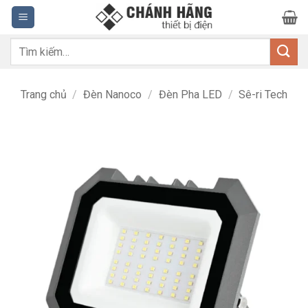
Bỏ
qua
nội
Tìm
dung
kiếm:
Trang chủ
/
Đèn Nanoco
/
Đèn Pha LED
/
Sê-ri Tech