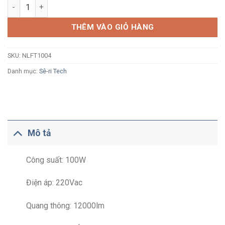
Đèn pha LED Nanoco Tech Series NLFT1004 100W ánh sáng tru
THÊM VÀO GIỎ HÀNG
SKU:
NLFT1004
Danh mục:
Sê-ri Tech
Mô tả
Công suất: 100W
Điện áp: 220Vac
Quang thông: 12000lm