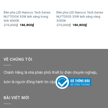
Đèn pha LED Nanoco Tech Series
Đèn pha LED Nanoco Tech Series
NLFT0304 30W ánh sáng trung
NLFT0303 30W ánh sáng vàng
tính 4000K
3000K
Giá
Giá
Giá
Giá
275,000
₫
184,800
₫
275,000
₫
184,800
₫
gốc
hiện
gốc
hiện
là:
tại
là:
tại
275,000₫.
là:
275,000₫.
là:
184,800₫.
184,800₫.
VỀ CHÚNG TÔI
Chánh Hãng là nhà phân phối thiết bị điện chuyên nghiệp,
luôn là người đồng hành tin cậy
BÀI VIẾT MỚI