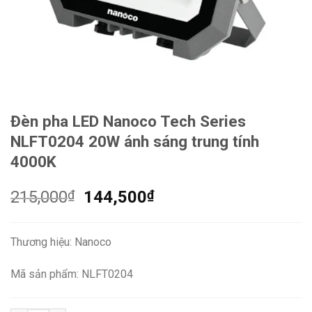
Đèn pha LED Nanoco Tech Series
NLFT0204 20W ánh sáng trung tính
4000K
Giá
Giá
215,000
₫
144,500
₫
gốc
hiện
là:
tại
Thương hiệu: Nanoco
215,000₫.
là:
144,500₫.
Mã sản phẩm: NLFT0204