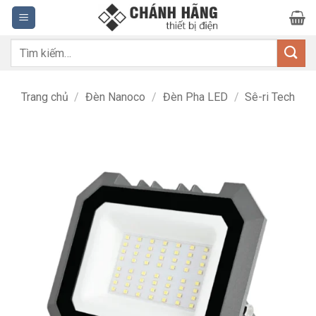
Bỏ
qua
nội
Tìm
dung
kiếm:
Trang chủ
/
Đèn Nanoco
/
Đèn Pha LED
/
Sê-ri Tech