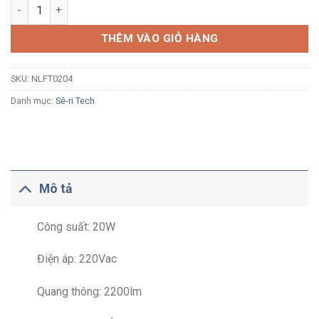
Đèn pha LED Nanoco Tech Series NLFT0204 20W ánh sáng trun
THÊM VÀO GIỎ HÀNG
SKU:
NLFT0204
Danh mục:
Sê-ri Tech
Mô tả
Công suất: 20W
Điện áp: 220Vac
Quang thông: 2200lm