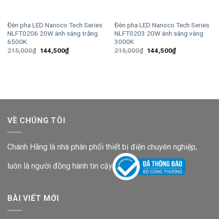
Đèn pha LED Nanoco Tech Series
Đèn pha LED Nanoco Tech Series
NLFT0206 20W ánh sáng trắng
NLFT0203 20W ánh sáng vàng
6500K
3000K
Giá
Giá
Giá
Giá
215,000
₫
144,500
₫
215,000
₫
144,500
₫
gốc
hiện
gốc
hiện
là:
tại
là:
tại
215,000₫.
là:
215,000₫.
là:
144,500₫.
144,500₫.
VỀ CHÚNG TÔI
Chánh Hãng là nhà phân phối thiết bị điện chuyên nghiệp,
luôn là người đồng hành tin cậy
BÀI VIẾT MỚI