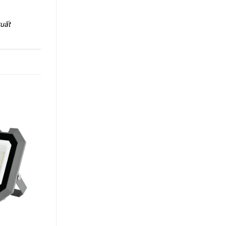
xuất
+
+