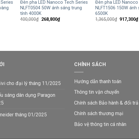
Series
Đèn pha LED Nanoco Tech Series
Đèn pha LED Nanoco 
vàng
NLFT0504 50W ánh sáng trung
NLFT1506 150W ánh s
tính 4000K
6500K
Giá
Giá
Giá
400,000
₫
268,800
₫
1,365,000
₫
917,300
₫
gốc
hiện
gốc
là:
tại
là:
400,000₫.
là:
1,365,000
9,800₫.
268,800₫.
ỚI
CHÍNH SÁCH
Hướng dẫn thanh toán
ivi cho đại lý tháng 11/2025
Thông tin vận chuyển
ếu sáng dân dụng Paragon
25
Chính sách Bảo hành & đổi trả
Chính sách thương mại
neider tháng 01/2025
Bảo vệ thông tin
cá nhân