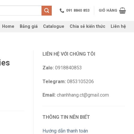
091 8840 853
GIỎ HÀNG
Home
Bảng giá
Catalogue
Chia sẻ kiến thức
Liên hệ
LIÊN HỆ VỚI CHÚNG TÔI
ies
Zalo:
0918840853
Telegram:
0853105206
Email:
chanhhang.ct@gmail.com
THÔNG TIN NÊN BIẾT
Hướng dẫn thanh toán