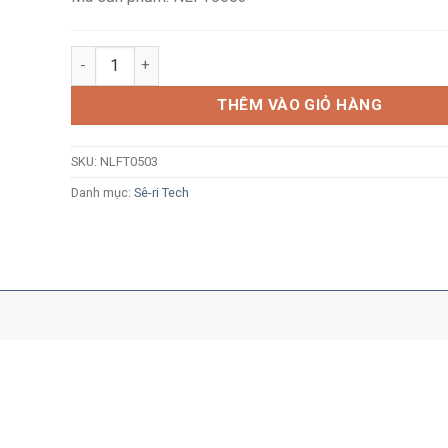
Đèn pha LED Nanoco Tech Series NLFT0503 50W ánh s
THÊM VÀO GIỎ HÀNG
SKU:
NLFT0503
Danh mục:
Sê-ri Tech