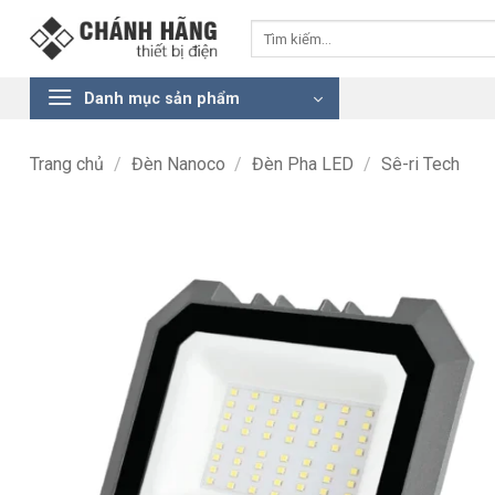
Bỏ
Tìm
qua
kiếm:
nội
dung
Danh mục sản phẩm
Trang chủ
/
Đèn Nanoco
/
Đèn Pha LED
/
Sê-ri Tech