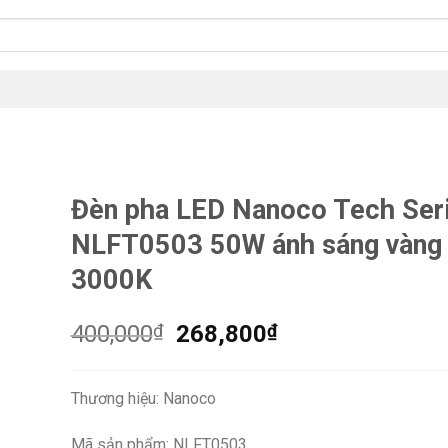
Đèn pha LED Nanoco Tech Ser
NLFT0503 50W ánh sáng vàng
3000K
Giá
Giá
400,000
₫
268,800
₫
gốc
hiện
là:
tại
Thương hiệu: Nanoco
400,000₫.
là:
268,800₫.
Mã sản phẩm: NLFT0503