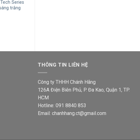
Tech Series
Đèn pha LED Nanoco Tech Series
Đèn pha LED Na
áng trắng
NLFT0206 20W ánh sáng trắng
NLFT1503 150W
6500K
3000K
Giá
Giá
Giá
Giá
215,000
₫
144,500
₫
1,365,000
₫
917
hiện
gốc
hiện
gốc
tại
là:
tại
là:
₫.
là:
215,000₫.
là:
1,36
917,300₫.
144,500₫.
THÔNG TIN LIÊN HỆ
Công ty THHH Chánh Hãng
126A Điện Biên Phủ, P. Đa Kao, Quận 1, TP.
HCM
Hotline: 091 8840 853
Email: chanhhang.ct@gmail.com