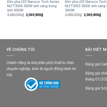
Đèn pha LED Nanoco Tech Series
Đèn pha LED Nanoco Tech 
NLFT3004 300W ánh sáng trung
NLFT3003 300W ánh sáng 
tính 4000K
3000K
Giá
Giá
Giá
Giá
3,080,000
₫
2,069,800
₫
3,080,000
₫
2,069,800
₫
gốc
hiện
gốc
hiện
là:
tại
là:
tại
3,080,000₫.
là:
3,080,000₫.
là:
2,069,800₫.
2,06
VỀ CHÚNG TÔI
BÀI VIẾT M
Chánh Hãng là nhà phân phối thiết bị điện
Bảng giá Cad
chuyên nghiệp, luôn là người đồng hành tin
Bảng giá chi
cậy
tháng 01/20
Bảng giá Sch