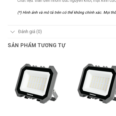
Chất liệu: thân đèn nhôm đúc nguyên khối, mặt kính cư
(*) Hình ảnh và mô tả trên có thể không chính xác. Mọi t
Đánh giá (0)
SẢN PHẨM TƯƠNG TỰ
+
+