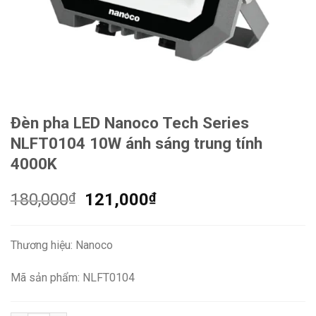
Đèn pha LED Nanoco Tech Series
NLFT0104 10W ánh sáng trung tính
4000K
Giá
Giá
180,000
₫
121,000
₫
gốc
hiện
là:
tại
Thương hiệu: Nanoco
180,000₫.
là:
121,000₫.
Mã sản phẩm: NLFT0104