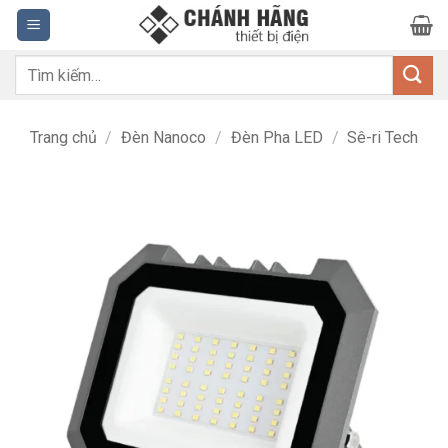
Bỏ
qua
nội
Tìm
dung
kiếm:
Trang chủ
/
Đèn Nanoco
/
Đèn Pha LED
/
Sê-ri Tech