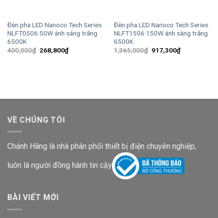
Đèn pha LED Nanoco Tech Series
Đèn pha LED Nanoco Tech Series
NLFT0506 50W ánh sáng trắng
NLFT1506 150W ánh sáng trắng
6500K
6500K
Giá
Giá
Giá
Giá
400,000
₫
268,800
₫
1,365,000
₫
917,300
₫
gốc
hiện
gốc
hiện
là:
tại
là:
tại
400,000₫.
là:
1,365,000₫.
là:
268,800₫.
917,300₫.
VỀ CHÚNG TÔI
Chánh Hãng là nhà phân phối thiết bị điện chuyên nghiệp,
luôn là người đồng hành tin cậy
BÀI VIẾT MỚI