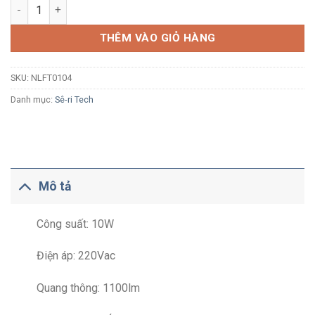
Đèn pha LED Nanoco Tech Series NLFT0104 10W ánh sáng trun
THÊM VÀO GIỎ HÀNG
SKU:
NLFT0104
Danh mục:
Sê-ri Tech
Mô tả
Công suất: 10W
Điện áp: 220Vac
Quang thông: 1100lm