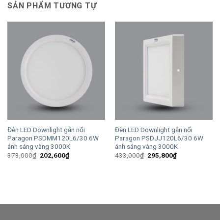
SẢN PHẨM TƯƠNG TỰ
Đèn LED Downlight gắn nổi
Đèn LED Downlight gắn nổi
Paragon PSDMM120L6/30 6W
Paragon PSDJJ120L6/30 6W
ánh sáng vàng 3000K
ánh sáng vàng 3000K
Giá
Giá
Giá
Giá
373,000
₫
202,600
₫
433,000
₫
295,800
₫
gốc
hiện
gốc
hiện
là:
tại
là:
tại
373,000₫.
là:
433,000₫.
là:
202,600₫.
295,800₫.