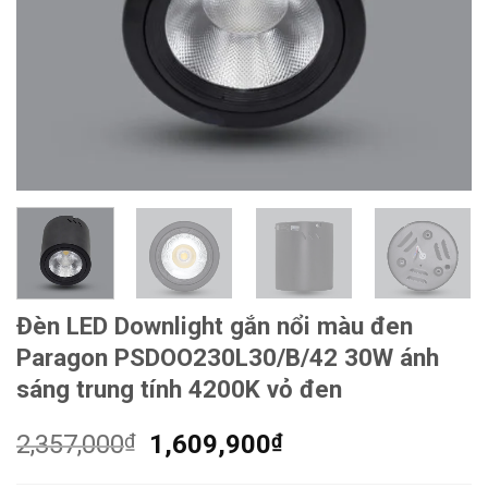
Đèn LED Downlight gắn nổi màu đen
Paragon PSDOO230L30/B/42 30W ánh
sáng trung tính 4200K vỏ đen
Giá
Giá
2,357,000
₫
1,609,900
₫
gốc
hiện