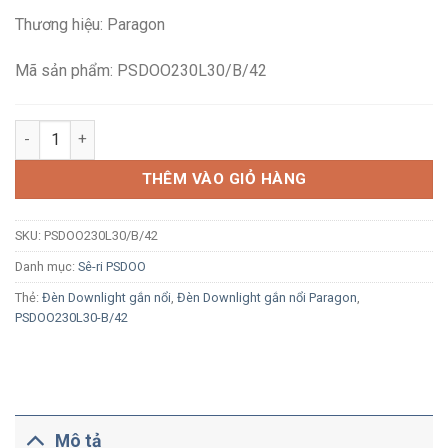
là:
tại
Thương hiệu: Paragon
2,357,000₫.
là:
1,609,900₫.
Mã sản phẩm: PSDOO230L30/B/42
Đèn LED Downlight gắn nổi màu đen Paragon PSDOO230L30/B/4
THÊM VÀO GIỎ HÀNG
SKU:
PSDOO230L30/B/42
Danh mục:
Sê-ri PSDOO
Thẻ:
Đèn Downlight gắn nổi
,
Đèn Downlight gắn nổi Paragon
,
PSDOO230L30-B/42
Mô tả