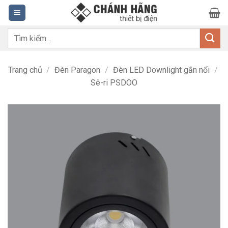
Bỏ
qua
nội
Tìm
dung
kiếm:
Trang chủ
/
Đèn Paragon
/
Đèn LED Downlight gắn nổi
/
Sê-ri PSDOO