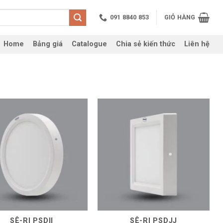
091 8840 853
GIỎ HÀNG
Home
Bảng giá
Catalogue
Chia sẻ kiến thức
Liên hệ
SÊ-RI PSDII
SÊ-RI PSDJJ