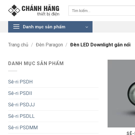
Bỏ
Tìm
qua
kiếm:
nội
dung
Danh mục sản phẩm
Trang chủ
/
Đèn Paragon
/
Đèn LED Downlight gắn nổi
DANH MỤC SẢN PHẨM
Sê-ri PSDH
Sê-ri PSDII
Sê-ri PSDJJ
Sê-ri PSDLL
Sê-ri PSDMM
SÊ-