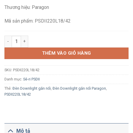
là:
tại
Thương hiệu: Paragon
757,000₫.
là:
517,100₫.
Mã sản phẩm: PSDII220L18/42
Đèn LED Downlight gắn nổi Paragon PSDII220L18/42 18W ánh s
THÊM VÀO GIỎ HÀNG
SKU:
PSDII220L18/42
Danh mục:
Sê-ri PSDII
Thẻ:
Đèn Downlight gắn nổi
,
Đèn Downlight gắn nổi Paragon
,
PSDII220L18/42
Mô tả