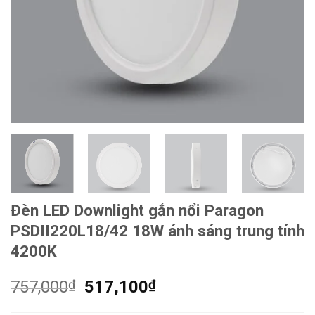
Đèn LED Downlight gắn nổi Paragon
PSDII220L18/42 18W ánh sáng trung tính
4200K
Giá
Giá
757,000
₫
517,100
₫
gốc
hiện