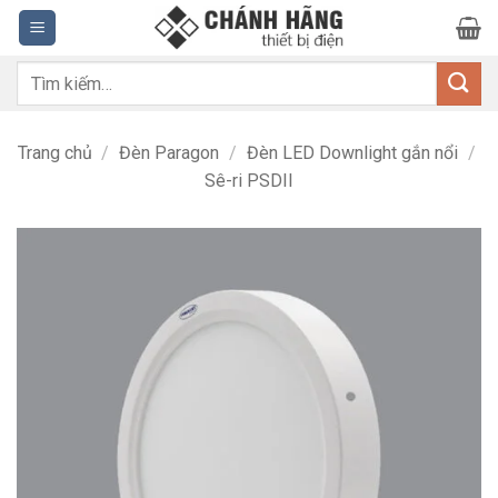
Bỏ
qua
nội
Tìm
dung
kiếm:
Trang chủ
/
Đèn Paragon
/
Đèn LED Downlight gắn nổi
/
Sê-ri PSDII