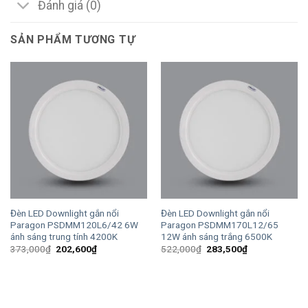
Đánh giá (0)
SẢN PHẨM TƯƠNG TỰ
Đèn LED Downlight gắn nổi
Đèn LED Downlight gắn nổi
Paragon PSDMM120L6/42 6W
Paragon PSDMM170L12/65
ánh sáng trung tính 4200K
12W ánh sáng trắng 6500K
Giá
Giá
Giá
Giá
373,000
₫
202,600
₫
522,000
₫
283,500
₫
gốc
hiện
gốc
hiện
là:
tại
là:
tại
373,000₫.
là:
522,000₫.
là:
202,600₫.
283,500₫.