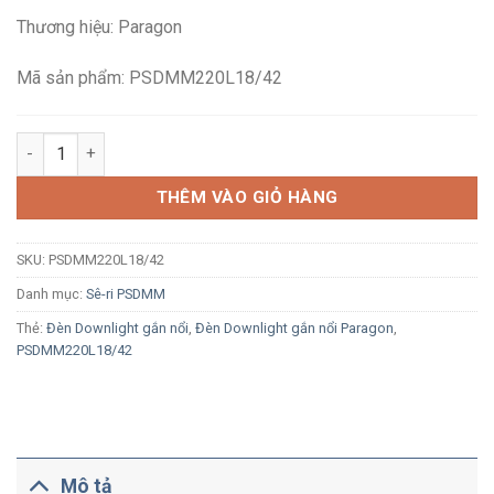
là:
tại
Thương hiệu: Paragon
711,000₫.
là:
386,100₫.
Mã sản phẩm: PSDMM220L18/42
Đèn LED Downlight gắn nổi Paragon PSDMM220L18/42 18W ánh 
THÊM VÀO GIỎ HÀNG
SKU:
PSDMM220L18/42
Danh mục:
Sê-ri PSDMM
Thẻ:
Đèn Downlight gắn nổi
,
Đèn Downlight gắn nổi Paragon
,
PSDMM220L18/42
Mô tả