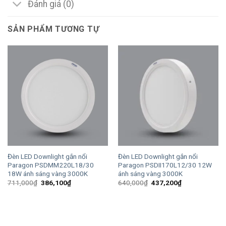
Đánh giá (0)
SẢN PHẨM TƯƠNG TỰ
Đèn LED Downlight gắn nổi
Đèn LED Downlight gắn nổi
Paragon PSDMM220L18/30
Paragon PSDII170L12/30 12W
18W ánh sáng vàng 3000K
ánh sáng vàng 3000K
Giá
Giá
Giá
Giá
711,000
₫
386,100
₫
640,000
₫
437,200
₫
gốc
hiện
gốc
hiện
là:
tại
là:
tại
711,000₫.
là:
640,000₫.
là:
386,100₫.
437,200₫.