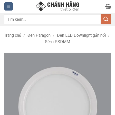
Bỏ
qua
nội
Tìm
dung
kiếm:
Trang chủ
/
Đèn Paragon
/
Đèn LED Downlight gắn nổi
/
Sê-ri PSDMM