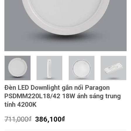
Đèn LED Downlight gắn nổi Paragon
PSDMM220L18/42 18W ánh sáng trung
tính 4200K
Giá
Giá
711,000
₫
386,100
₫
gốc
hiện