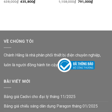
Giá
Giá
Giá
Giá
638,000
₫
435,800
₫
1,158,000
₫
791,000
₫
gốc
hiện
gốc
hiện
là:
tại
là:
tại
638,000₫.
là:
1,158,000₫.
là:
435,800₫.
791,000₫.
VỀ CHÚNG TÔI
Chánh Hãng là nhà phân phối thiết bị điện chuyên nghiệp,
luôn là người đồng hành tin cậy
BÀI VIẾT MỚI
Bảng giá Cadivi cho đại lý tháng 11/2025
Bảng giá chiếu sáng dân dụng Paragon tháng 01/2025