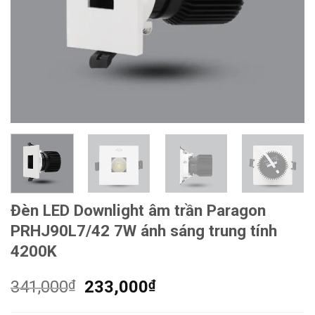
Đèn LED Downlight âm trần Paragon
PRHJ90L7/42 7W ánh sáng trung tính
4200K
Giá
Giá
341,000
₫
233,000
₫
gốc
hiện