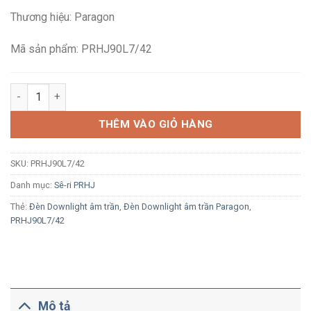
là:
tại
Thương hiệu: Paragon
341,000₫.
là:
233,000₫.
Mã sản phẩm: PRHJ90L7/42
Đèn LED Downlight âm trần Paragon PRHJ90L7/42 7W ánh sáng 
THÊM VÀO GIỎ HÀNG
SKU:
PRHJ90L7/42
Danh mục:
Sê-ri PRHJ
Thẻ:
Đèn Downlight âm trần
,
Đèn Downlight âm trần Paragon
,
PRHJ90L7/42
Mô tả