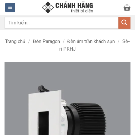
Bỏ
qua
nội
Tìm
dung
kiếm:
Trang chủ
/
Đèn Paragon
/
Đèn âm trần khách sạn
/
Sê-
ri PRHJ