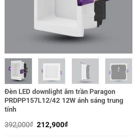
Đèn LED downlight âm trần Paragon
PRDPP157L12/42 12W ánh sáng trung
tính
Giá
Giá
392,000
₫
212,900
₫
gốc
hiện