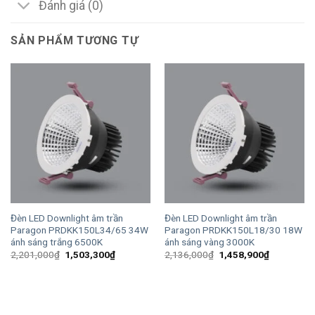
Đánh giá (0)
SẢN PHẨM TƯƠNG TỰ
Đèn LED Downlight âm trần
Đèn LED Downlight âm trần
Paragon PRDKK150L34/65 34W
Paragon PRDKK150L18/30 18W
ánh sáng trắng 6500K
ánh sáng vàng 3000K
Giá
Giá
Giá
Giá
2,201,000
₫
1,503,300
₫
2,136,000
₫
1,458,900
₫
gốc
hiện
gốc
hiện
là:
tại
là:
tại
2,201,000₫.
là:
2,136,000₫.
là:
1,503,300₫.
1,458,900