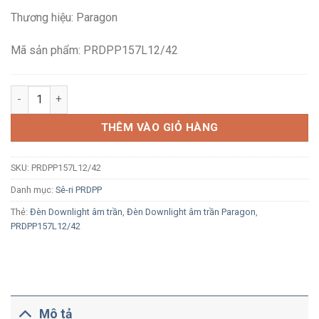
là:
tại
Thương hiệu: Paragon
392,000₫.
là:
212,900₫.
Mã sản phẩm: PRDPP157L12/42
Đèn LED downlight âm trần Paragon PRDPP157L12/42 12W ánh 
THÊM VÀO GIỎ HÀNG
SKU:
PRDPP157L12/42
Danh mục:
Sê-ri PRDPP
Thẻ:
Đèn Downlight âm trần
,
Đèn Downlight âm trần Paragon
,
PRDPP157L12/42
Mô tả