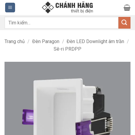
Bỏ
qua
nội
Tìm
dung
kiếm:
Trang chủ
/
Đèn Paragon
/
Đèn LED Downlight âm trần
/
Sê-ri PRDPP