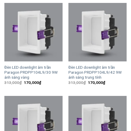
280,000₫.
là:
380,000₫.
là:
152,100₫.
206,400₫.
Đèn LED downlight âm trần
Đèn LED downlight âm trần
Paragon PRDPP104L9/30 9W
Paragon PRDPP104L9/42 9W
ánh sáng vàng
ánh sáng trung tính
Giá
Giá
Giá
Giá
313,000
₫
170,000
₫
313,000
₫
170,000
₫
gốc
hiện
gốc
hiện
là:
tại
là:
tại
313,000₫.
là:
313,000₫.
là:
170,000₫.
170,000₫.