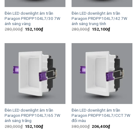
Đèn LED downlight âm trần
Đèn LED downlight âm trần
Paragon PRDPP104L7/30 7W
Paragon PRDPP104L7/42 7W
ánh sáng vàng
ánh sáng trung tính
Giá
Giá
Giá
Giá
280,000
₫
152,100
₫
280,000
₫
152,100
₫
gốc
hiện
gốc
hiện
là:
tại
là:
tại
280,000₫.
là:
280,000₫.
là:
152,100₫.
152,100₫.
Đèn LED downlight âm trần
Đèn LED downlight âm trần
Paragon PRDPP104L7/65 7W
Paragon PRDPP104L7/CCT 7W
ánh sáng trắng
đổi màu
Giá
Giá
Giá
Giá
280,000
₫
152,100
₫
380,000
₫
206,400
₫
gốc
hiện
gốc
hiện
là:
tại
là:
tại