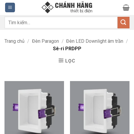
Bỏ
qua
nội
Tìm
dung
kiếm:
Trang chủ
/
Đèn Paragon
/
Đèn LED Downlight âm trần
/
Sê-ri PRDPP
LỌC