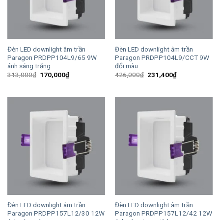
Đèn LED downlight âm trần
Đèn LED downlight âm trần
Paragon PRDPP104L9/65 9W
Paragon PRDPP104L9/CCT 9W
ánh sáng trắng
đổi màu
Giá
Giá
Giá
Giá
313,000
₫
170,000
₫
426,000
₫
231,400
₫
gốc
hiện
gốc
hiện
là:
tại
là:
tại
313,000₫.
là:
426,000₫.
là:
170,000₫.
231,400₫.
Đèn LED downlight âm trần
Đèn LED downlight âm trần
Paragon PRDPP157L12/30 12W
Paragon PRDPP157L12/42 12W