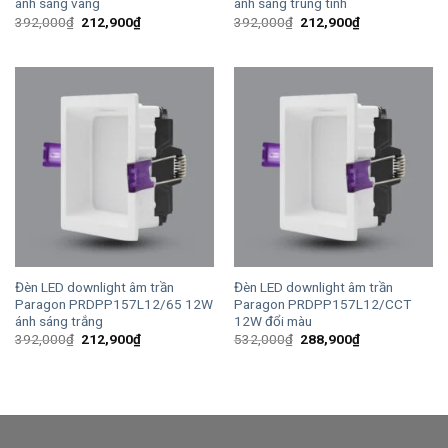
ánh sáng vàng
ánh sáng trung tính
Giá
Giá
Giá
Giá
392,000
₫
212,900
₫
392,000
₫
212,900
₫
gốc
hiện
gốc
hiện
là:
tại
là:
tại
392,000₫.
là:
392,000₫.
là:
212,900₫.
212,900₫.
Đèn LED downlight âm trần
Đèn LED downlight âm trần
Paragon PRDPP157L12/65 12W
Paragon PRDPP157L12/CCT
ánh sáng trắng
12W đổi màu
Giá
Giá
Giá
Giá
392,000
₫
212,900
₫
532,000
₫
288,900
₫
gốc
hiện
gốc
hiện
là:
tại
là:
tại
392,000₫.
là:
532,000₫.
là:
212,900₫.
288,900₫.