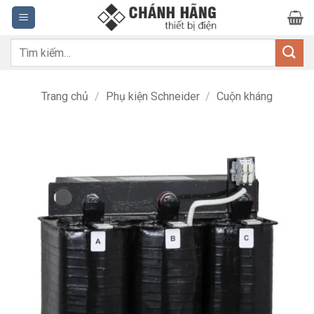
Bỏ
qua
nội
Tìm
dung
kiếm:
Trang chủ
/
Phụ kiện Schneider
/
Cuộn kháng