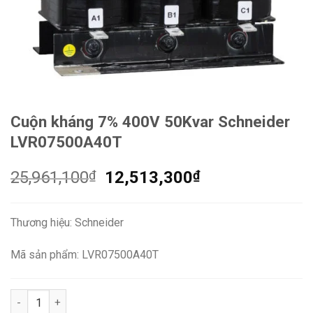
Cuộn kháng 7% 400V 50Kvar Schneider
LVR07500A40T
Giá
Giá
25,961,100
₫
12,513,300
₫
gốc
hiện
là:
tại
Thương hiệu: Schneider
25,961,100₫.
là:
12,513,300₫.
Mã sản phẩm: LVR07500A40T
Cuộn kháng 7% 400V 50Kvar Schneider LVR07500A40T số lượn