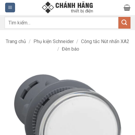
Bỏ
qua
nội
Tìm
dung
kiếm:
Trang chủ
/
Phụ kiện Schneider
/
Công tắc Nút nhấn XA2
/
Đèn báo