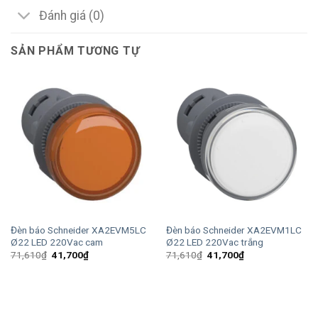
Đánh giá (0)
SẢN PHẨM TƯƠNG TỰ
Đèn báo Schneider XA2EVM5LC
Đèn báo Schneider XA2EVM1LC
Ø22 LED 220Vac cam
Ø22 LED 220Vac trắng
Giá
Giá
Giá
Giá
71,610
₫
41,700
₫
71,610
₫
41,700
₫
gốc
hiện
gốc
hiện
là:
tại
là:
tại
71,610₫.
là:
71,610₫.
là:
41,700₫.
41,700₫.