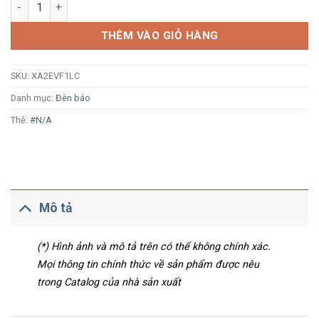
Đèn báo Schneider XA2EVF1LC Ø22 LED 110Vac trắng số lượn
THÊM VÀO GIỎ HÀNG
SKU:
XA2EVF1LC
Danh mục:
Đèn báo
Thẻ:
#N/A
Mô tả
(*) Hình ảnh và mô tả trên có thể không chính xác.
Mọi thông tin chính thức về sản phẩm được nêu
trong Catalog của nhà sản xuất