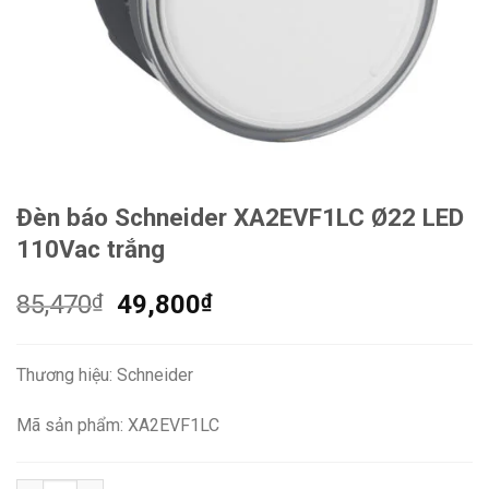
Đèn báo Schneider XA2EVF1LC Ø22 LED
110Vac trắng
Giá
Giá
85,470
₫
49,800
₫
gốc
hiện
là:
tại
Thương hiệu: Schneider
85,470₫.
là:
49,800₫.
Mã sản phẩm: XA2EVF1LC