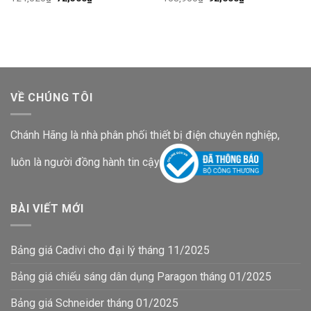
gốc
hiện
gốc
hiện
là:
tại
là:
tại
124,520₫.
là:
158,950₫.
là:
72,500₫.
92,600₫.
VỀ CHÚNG TÔI
Chánh Hãng là nhà phân phối thiết bị điện chuyên nghiệp,
luôn là người đồng hành tin cậy
BÀI VIẾT MỚI
Bảng giá Cadivi cho đại lý tháng 11/2025
Bảng giá chiếu sáng dân dụng Paragon tháng 01/2025
Bảng giá Schneider tháng 01/2025