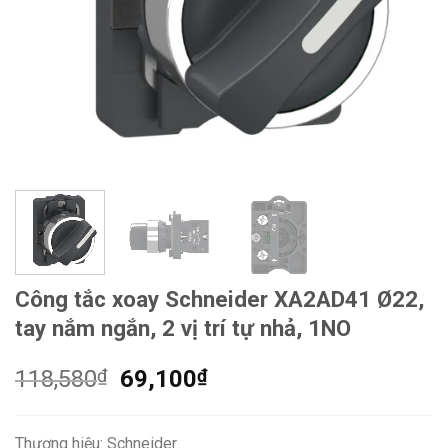
Công tắc xoay Schneider XA2AD41 Ø22,
tay nắm ngắn, 2 vị trí tự nhả, 1NO
Giá
Giá
118,580
₫
69,100
₫
gốc
hiện
là:
tại
Thương hiệu: Schneider