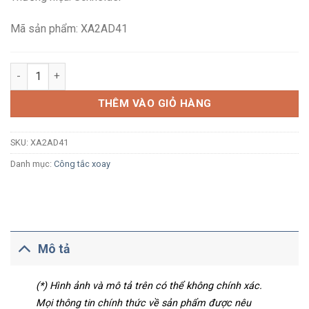
118,580₫.
là:
69,100₫.
Mã sản phẩm: XA2AD41
Công tắc xoay Schneider XA2AD41 Ø22, tay nắm ngắn, 2 vị trí t
THÊM VÀO GIỎ HÀNG
SKU:
XA2AD41
Danh mục:
Công tắc xoay
Mô tả
(*) Hình ảnh và mô tả trên có thể không chính xác.
Mọi thông tin chính thức về sản phẩm được nêu