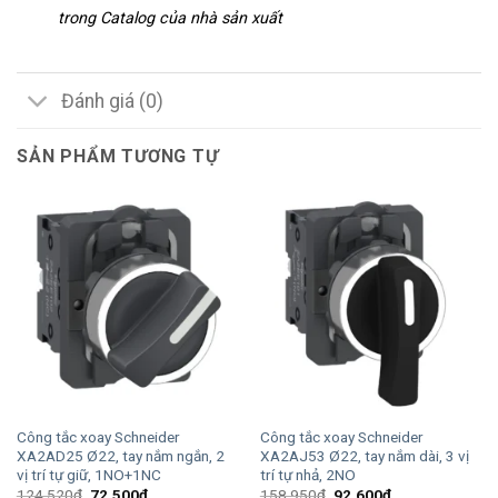
trong Catalog của nhà sản xuất
Đánh giá (0)
SẢN PHẨM TƯƠNG TỰ
Công tắc xoay Schneider
Công tắc xoay Schneider
XA2AD25 Ø22, tay nắm ngắn, 2
XA2AJ53 Ø22, tay nắm dài, 3 vị
vị trí tự giữ, 1NO+1NC
trí tự nhả, 2NO
Giá
Giá
Giá
Giá
124,520
₫
72,500
₫
158,950
₫
92,600
₫