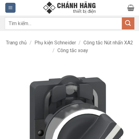
Bỏ
qua
nội
Tìm
dung
kiếm:
Trang chủ
/
Phụ kiện Schneider
/
Công tắc Nút nhấn XA2
/
Công tắc xoay