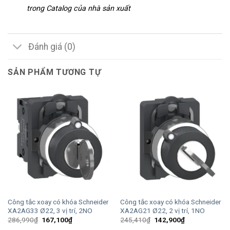
trong Catalog của nhà sản xuất
Đánh giá (0)
SẢN PHẨM TƯƠNG TỰ
Công tắc xoay có khóa Schneider
Công tắc xoay có khóa Schneider
XA2AG33 Ø22, 3 vị trí, 2NO
XA2AG21 Ø22, 2 vị trí, 1NO
Giá
Giá
Giá
Giá
286,990
₫
167,100
₫
245,410
₫
142,900
₫
gốc
hiện
gốc
hiện