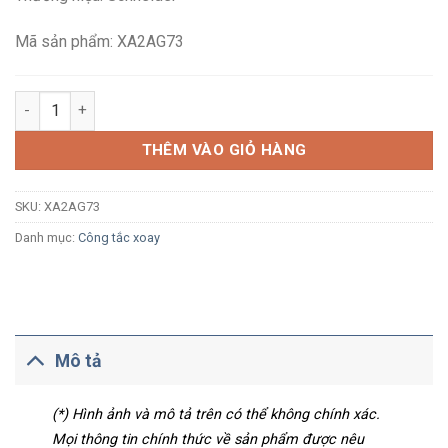
323,730₫.
là:
188,500₫.
Mã sản phẩm: XA2AG73
Công tắc xoay có khóa Schneider XA2AG73 Ø22, 3 vị trí tự nhả,
THÊM VÀO GIỎ HÀNG
SKU:
XA2AG73
Danh mục:
Công tắc xoay
Mô tả
(*) Hình ảnh và mô tả trên có thể không chính xác.
Mọi thông tin chính thức về sản phẩm được nêu