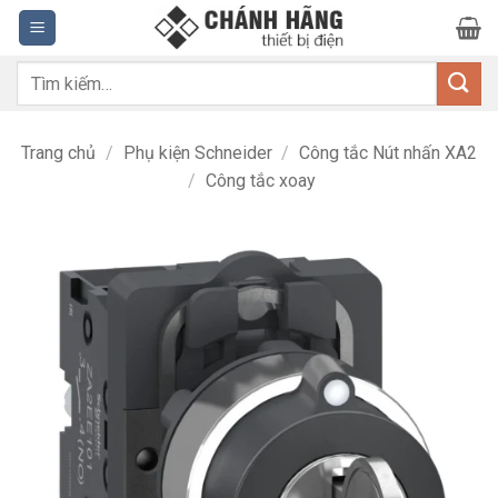
Bỏ
qua
nội
Tìm
dung
kiếm:
Trang chủ
/
Phụ kiện Schneider
/
Công tắc Nút nhấn XA2
/
Công tắc xoay