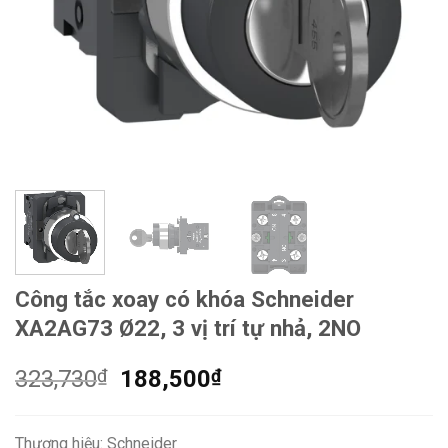
Công tắc xoay có khóa Schneider
XA2AG73 Ø22, 3 vị trí tự nhả, 2NO
Giá
Giá
323,730
₫
188,500
₫
gốc
hiện
là:
tại
Thương hiệu: Schneider