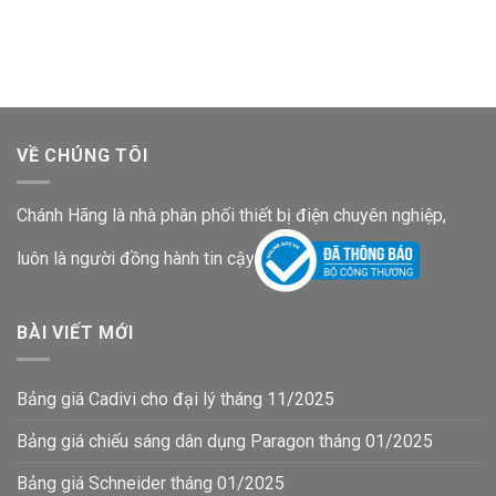
là:
tại
là:
tại
286,990₫.
là:
245,410₫.
là:
167,100₫.
142,900₫.
VỀ CHÚNG TÔI
Chánh Hãng là nhà phân phối thiết bị điện chuyên nghiệp,
luôn là người đồng hành tin cậy
BÀI VIẾT MỚI
Bảng giá Cadivi cho đại lý tháng 11/2025
Bảng giá chiếu sáng dân dụng Paragon tháng 01/2025
Bảng giá Schneider tháng 01/2025